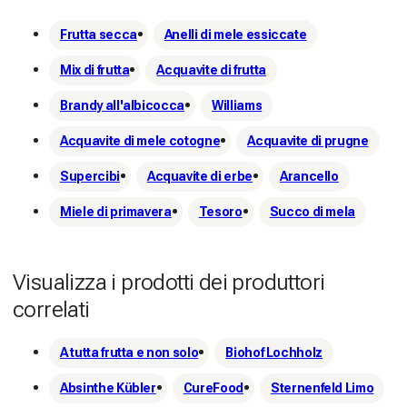
Frutta secca
Anelli di mele essiccate
Mix di frutta
Acquavite di frutta
Brandy all'albicocca
Williams
Acquavite di mele cotogne
Acquavite di prugne
Supercibi
Acquavite di erbe
Arancello
Miele di primavera
Tesoro
Succo di mela
Visualizza i prodotti dei produttori
correlati
A tutta frutta e non solo
Biohof Lochholz
Absinthe Kübler
CureFood
Sternenfeld Limo