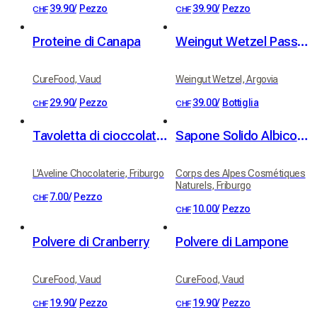
39.90
/
Pezzo
39.90
/
Pezzo
CHF
CHF
Proteine di Canapa
Weingut Wetzel Passum
CureFood, Vaud
Weingut Wetzel, Argovia
29.90
/
Pezzo
39.00
/
Bottiglia
CHF
CHF
Tavoletta di cioccolato fondente Grenada 65%
Sapone Solido Albicocca
L'Aveline Chocolaterie, Friburgo
Corps des Alpes Cosmétiques
Naturels, Friburgo
7.00
/
Pezzo
CHF
10.00
/
Pezzo
CHF
Polvere di Cranberry
Polvere di Lampone
CureFood, Vaud
CureFood, Vaud
19.90
/
Pezzo
19.90
/
Pezzo
CHF
CHF