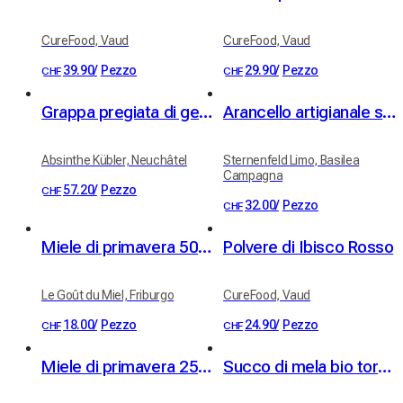
CureFood, Vaud
CureFood, Vaud
39.90
/
Pezzo
29.90
/
Pezzo
CHF
CHF
Grappa pregiata di genziana Kübler 46% vol. 50cl
Arancello artigianale svizzero
Absinthe Kübler, Neuchâtel
Sternenfeld Limo, Basilea
Campagna
57.20
/
Pezzo
CHF
32.00
/
Pezzo
CHF
Miele di primavera 500g
Polvere di Ibisco Rosso
Le Goût du Miel, Friburgo
CureFood, Vaud
18.00
/
Pezzo
24.90
/
Pezzo
CHF
CHF
Miele di primavera 250g
Succo di mela bio torbido da alberi ad alto fusto, 3 litri