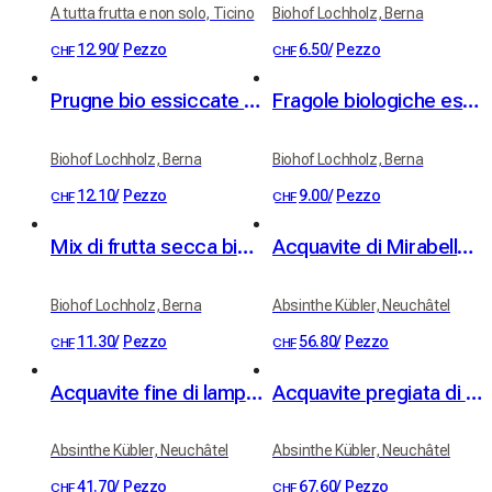
A tutta frutta e non solo, Ticino
Biohof Lochholz, Berna
12.90
/
Pezzo
6.50
/
Pezzo
CHF
CHF
Prugne bio essiccate da alberi ad alto fusto 100g
Fragole biologiche essiccate 40 g
Biohof Lochholz, Berna
Biohof Lochholz, Berna
12.10
/
Pezzo
9.00
/
Pezzo
CHF
CHF
Mix di frutta secca biologico 100 g
Acquavite di Mirabelle Kübler 41% vol. 50cl
Biohof Lochholz, Berna
Absinthe Kübler, Neuchâtel
11.30
/
Pezzo
56.80
/
Pezzo
CHF
CHF
Acquavite fine di lamponi Kübler 41% vol. 50cl
Acquavite pregiata di albicocche Royal Luizet Kübler 42% vol. 50cl
Absinthe Kübler, Neuchâtel
Absinthe Kübler, Neuchâtel
41.70
/
Pezzo
67.60
/
Pezzo
CHF
CHF