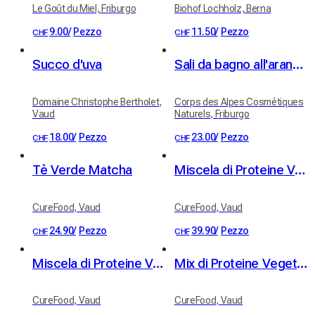
Le Goût du Miel, Friburgo
Biohof Lochholz, Berna
9.00
/
Pezzo
11.50
/
Pezzo
CHF
CHF
Succo d'uva
Sali da bagno all'arancia e cannella
Domaine Christophe Bertholet,
Corps des Alpes Cosmétiques
Vaud
Naturels, Friburgo
18.00
/
Pezzo
23.00
/
Pezzo
CHF
CHF
Tè Verde Matcha
Miscela di Proteine Vegetali al Cioccolato
CureFood, Vaud
CureFood, Vaud
24.90
/
Pezzo
39.90
/
Pezzo
CHF
CHF
Miscela di Proteine Vegetali alla Cannella
Mix di Proteine Vegetali alla Vaniglia
CureFood, Vaud
CureFood, Vaud