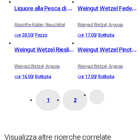
Liquore alla Pesca di Vite Kübler 18% vol. 50cl
Weingut Wetzel Federweiss (bianco da uve rosse)
Absinthe Kübler, Neuchâtel
Weingut Wetzel, Argovia
28.50
/
Pezzo
17.00
/
Bottiglia
CHF
CHF
Weingut Wetzel Riesling Silvaner
Weingut Wetzel Pinot Noir Classique
Weingut Wetzel, Argovia
Weingut Wetzel, Argovia
16.00
/
Bottiglia
17.00
/
Bottiglia
CHF
CHF
1
2
Visualizza altre ricerche correlate