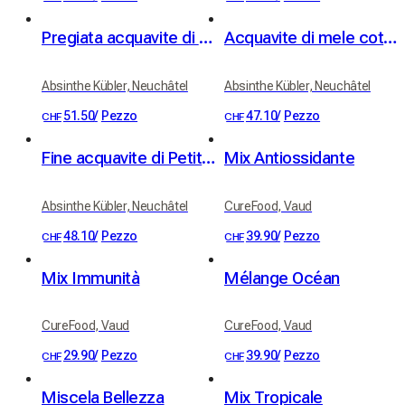
Pregiata acquavite di pere Williams Kübler 42% vol. 50cl
Acquavite di mele cotogne Kübler 41% vol. 50cl
Absinthe Kübler, Neuchâtel
Absinthe Kübler, Neuchâtel
51.50
/
Pezzo
47.10
/
Pezzo
CHF
CHF
Fine acquavite di Petite Prune Kübler, 41% vol.
Mix Antiossidante
Absinthe Kübler, Neuchâtel
CureFood, Vaud
48.10
/
Pezzo
39.90
/
Pezzo
CHF
CHF
Mix Immunità
Mélange Océan
CureFood, Vaud
CureFood, Vaud
29.90
/
Pezzo
39.90
/
Pezzo
CHF
CHF
Miscela Bellezza
Mix Tropicale