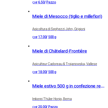
6.50
/
Pezzo
CHF
Miele di Mesocco (tiglio e millefiori)
Apicoltura di Seghezzi John, Grigioni
17.00
/
500 g
CHF
Miele di Châtelard-Frontière
Apiculteur Cadoreau & Trojanowska, Vallese
18.00
/
500 g
CHF
Miele estivo 500 g in confezione regalo
Imkerei Thüler Honig, Berna
20.00
/
Pezzo
CHF