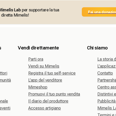
Mimelis Lab
per supportare la tua
Fai una donazio
 diretta Mimelis!
s
Vendi direttamente
Chi siamo
Parti ora
La storia 
Vendi su Mimelis
L'applica
ttori
Registra il tuo self-service
Contatto
omunità
L'app del venditore
Partnershi
Mimeshop
Centro as
Promuovi il tuo punto vendita
Distintivi 
onale
Il diario del produttore
Pubblicità
eventi
Accesso artigiano
Mimelis L
Termini e