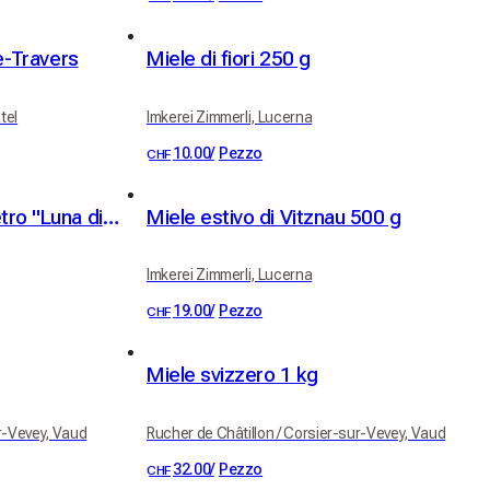
de-Travers
Miele di fiori 250 g
tel
Imkerei Zimmerli, Lucerna
10.00
/
Pezzo
CHF
Candela profumata in vetro "Luna di Miele"
Miele estivo di Vitznau 500 g
Imkerei Zimmerli, Lucerna
19.00
/
Pezzo
CHF
Miele svizzero 1 kg
ur-Vevey, Vaud
Rucher de Châtillon / Corsier-sur-Vevey, Vaud
32.00
/
Pezzo
CHF