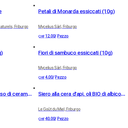
e
Petali di Monarda essiccati (10g)
turels, Friburgo
Mycelius Sàrl, Friburgo
12.00
/
Pezzo
CHF
g)
Fiori di sambuco essiccati (10g)
Mycelius Sàrl, Friburgo
4.00
/
Pezzo
CHF
Candela profumata in vaso di ceramica "Nuit d'agrumes"
Siero alla cera d’api, oli BIO di albicocca e jojoba
Le Goût du Miel, Friburgo
40.00
/
Pezzo
CHF