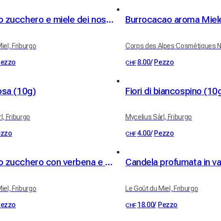
Scrub allo zucchero e miele dei nostri apiari - profumo miele-limone
Burrocacao aroma Miel
iel, Friburgo
Corps des Alpes Cosmétiques Na
ezzo
8.00
/
Pezzo
CHF
Rosa (10g)
Fiori di biancospino (10
l, Friburgo
Mycelius Sàrl, Friburgo
ezzo
4.00
/
Pezzo
CHF
Scrub allo zucchero con verbena e burro di karité BIO
iel, Friburgo
Le Goût du Miel, Friburgo
ezzo
18.00
/
Pezzo
CHF