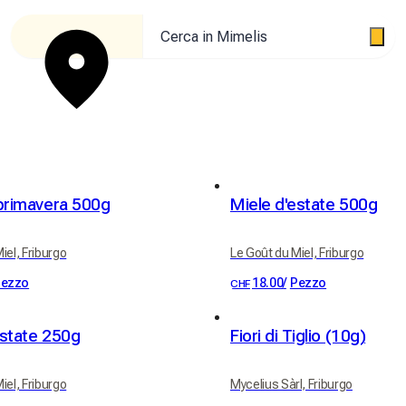
Cerca in Mimelis
 primavera 500g
Miele d'estate 500g
iel, Friburgo
Le Goût du Miel, Friburgo
ezzo
18.00
/
Pezzo
CHF
estate 250g
Fiori di Tiglio (10g)
iel, Friburgo
Mycelius Sàrl, Friburgo