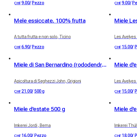
9.00
/
Pezzo
9.00
/
P
CHF
CHF
Mele essiccate. 100% frutta
Miele Le
A tutta frutta e non solo, Ticino
Les Avelyes
6.90
/
Pezzo
15.00
/
P
CHF
CHF
Miele di San Bernardino (rododendro - rosa alpina e millefiori)
Miele d'
Apicoltura di Seghezzi John, Grigioni
Les Avelyes
21.00
/
500 g
15.00
/
P
CHF
CHF
Miele d'estate 500 g
Miele d'
Imkerei Jordi , Berna
Imkerei Thül
16.00
/
Pezzo
18.00
/
P
CHF
CHF