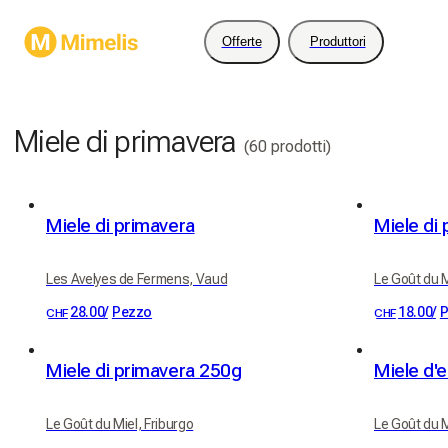
Offerte
Produttori
Miele di primavera
(60 prodotti)
Miele di primavera
Miele di
Les Avelyes de Fermens, Vaud
Le Goût du M
28.00
/
Pezzo
18.00
/
P
CHF
CHF
Miele di primavera 250g
Miele d'
Le Goût du Miel, Friburgo
Le Goût du M