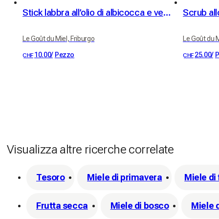
Stick labbra all’olio di albicocca e vera cera d’api
Le Goût du Miel, Friburgo
Le Goût du M
10.00
/
Pezzo
25.00
/
P
CHF
CHF
Visualizza altre ricerche correlate
Tesoro
Miele di primavera
Miele di 
Frutta secca
Miele di bosco
Miele 