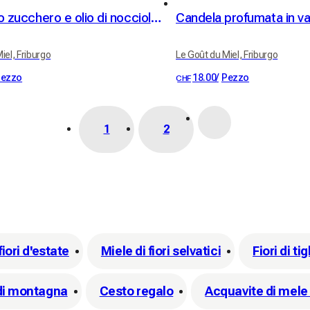
Scrub allo zucchero e olio di nocciolo di albicocca BIO - profumo di albicocca
iel, Friburgo
Le Goût du Miel, Friburgo
ezzo
18.00
/
Pezzo
CHF
1
2
fiori d'estate
Miele di fiori selvatici
Fiori di tig
di montagna
Cesto regalo
Acquavite di mele