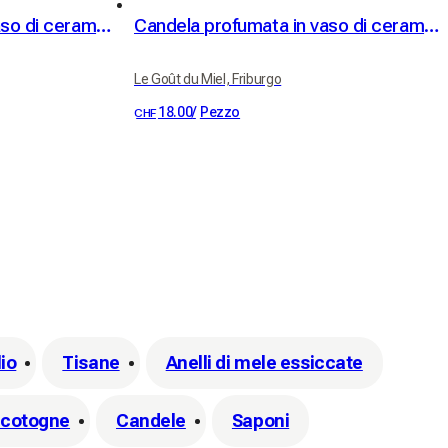
Candela profumata in vaso di ceramica "Hymne au Verger"
Candela profumata in vaso di ceramica "Delizia di Bacche"
Le Goût du Miel, Friburgo
18.00
/
Pezzo
CHF
lio
Tisane
Anelli di mele essiccate
 cotogne
Candele
Saponi