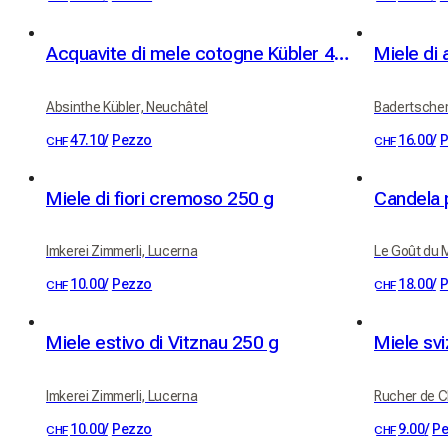
Acquavite di mele cotogne Kübler 41% vol. 50cl
Miele di 
Absinthe Kübler, Neuchâtel
Badertscher
47.10
/
Pezzo
16.00
/
P
CHF
CHF
Miele di fiori cremoso 250 g
Imkerei Zimmerli, Lucerna
Le Goût du M
10.00
/
Pezzo
18.00
/
P
CHF
CHF
Miele estivo di Vitznau 250 g
Miele sv
Imkerei Zimmerli, Lucerna
Rucher de Ch
10.00
/
Pezzo
9.00
/
P
CHF
CHF