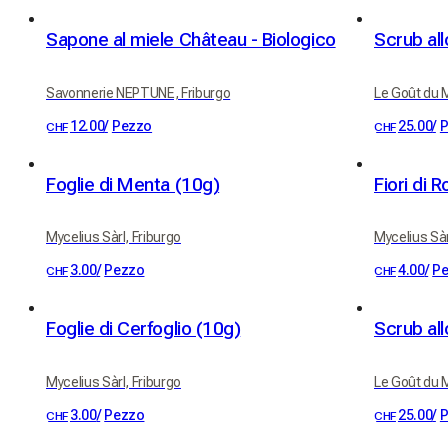
Sapone al miele Château - Biologico
Savonnerie NEPTUNE, Friburgo
Le Goût du M
12.00
/
Pezzo
25.00
/
P
CHF
CHF
Foglie di Menta (10g)
Fiori di 
Mycelius Sàrl, Friburgo
Mycelius Sàr
3.00
/
Pezzo
4.00
/
P
CHF
CHF
Foglie di Cerfoglio (10g)
Mycelius Sàrl, Friburgo
Le Goût du M
3.00
/
Pezzo
25.00
/
P
CHF
CHF