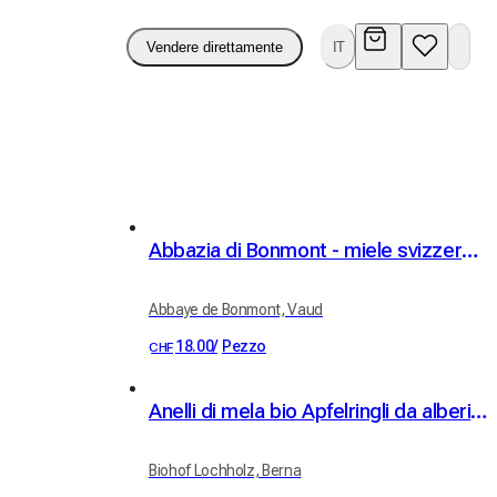
Vendere direttamente
IT
Abbazia di Bonmont - miele svizzero d'abbazia
Abbaye de Bonmont, Vaud
18.00
/
Pezzo
CHF
Anelli di mela bio Apfelringli da alberi ad alto fusto 60 g
Biohof Lochholz, Berna