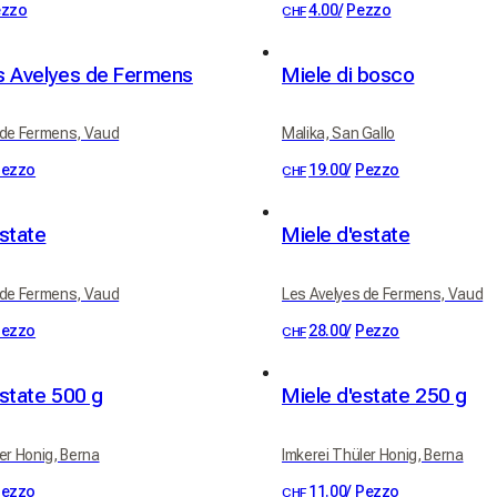
ezzo
4.00
/
Pezzo
CHF
s Avelyes de Fermens
Miele di bosco
 de Fermens, Vaud
Malika, San Gallo
ezzo
19.00
/
Pezzo
CHF
estate
Miele d'estate
 de Fermens, Vaud
Les Avelyes de Fermens, Vaud
ezzo
28.00
/
Pezzo
CHF
estate 500 g
Miele d'estate 250 g
er Honig, Berna
Imkerei Thüler Honig, Berna
ezzo
11.00
/
Pezzo
CHF