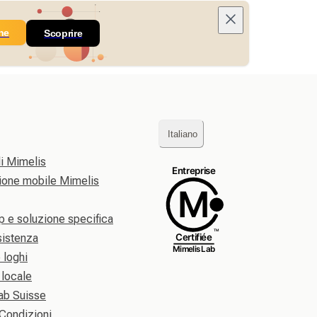
ne
Scoprire
Italiano
di Mimelis
zione mobile Mimelis
p e soluzione specifica
sistenza
e loghi
 locale
ab Suisse
 Condizioni