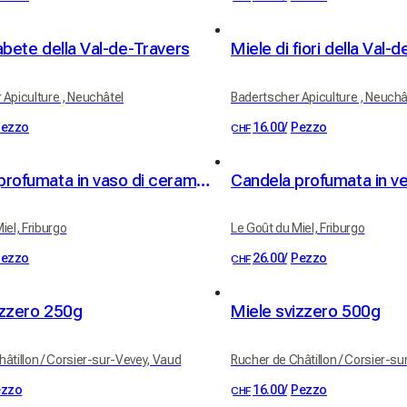
abete della Val-de-Travers
Miele di fiori della Val-
 Apiculture , Neuchâtel
Badertscher Apiculture , Neuchâ
ezzo
16.00
/
Pezzo
CHF
Candela profumata in vaso di ceramica – Profumo Luna di Miele
iel, Friburgo
Le Goût du Miel, Friburgo
ezzo
26.00
/
Pezzo
CHF
izzero 250g
Miele svizzero 500g
âtillon / Corsier-sur-Vevey, Vaud
Rucher de Châtillon / Corsier-s
ezzo
16.00
/
Pezzo
CHF