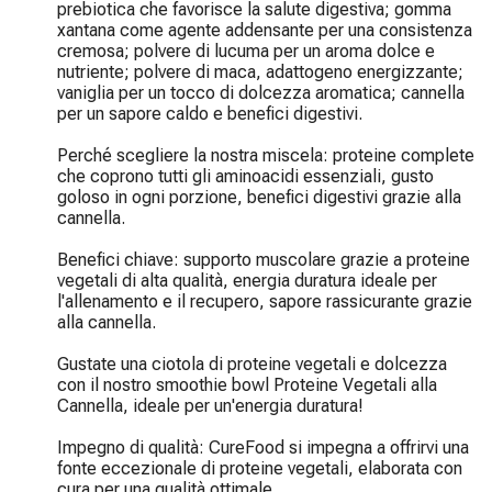
prebiotica che favorisce la salute digestiva; gomma 
xantana come agente addensante per una consistenza 
cremosa; polvere di lucuma per un aroma dolce e 
nutriente; polvere di maca, adattogeno energizzante; 
vaniglia per un tocco di dolcezza aromatica; cannella 
per un sapore caldo e benefici digestivi.

Perché scegliere la nostra miscela: proteine complete 
che coprono tutti gli aminoacidi essenziali, gusto 
goloso in ogni porzione, benefici digestivi grazie alla 
cannella.

Benefici chiave: supporto muscolare grazie a proteine 
vegetali di alta qualità, energia duratura ideale per 
l'allenamento e il recupero, sapore rassicurante grazie 
alla cannella.

Gustate una ciotola di proteine vegetali e dolcezza 
con il nostro smoothie bowl Proteine Vegetali alla 
Cannella, ideale per un'energia duratura!

Impegno di qualità: CureFood si impegna a offrirvi una 
fonte eccezionale di proteine vegetali, elaborata con 
cura per una qualità ottimale.
