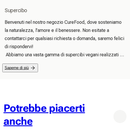
Supercibo
Benvenuti nel nostro negozio CureFood, dove sosteniamo 
la naturalezza, l'amore e il benessere. Non esitate a 
contattarci per qualsiasi richiesta o domanda, saremo felici 
di rispondervi!

 Abbiamo una vasta gamma di supercibi vegani realizzati 
con prodotti naturali, puri e di alta qualità al 100%. 
Saperne di più
Promettiamo di trovare e fornire prodotti unici e utili per il 
vostro benessere, perché vogliamo offrire alle persone 
buoni prodotti naturali, semplici, di alta qualità e quotidiani, 
che permettano loro di avere un impatto positivo per il 
pianeta e che possano essere accessibile a tutti.

Potrebbe piacerti
 Tutto è iniziato il giorno in cui ci siamo posti la domanda su 
anche
quale presente e quale futuro volessimo in questo mondo. 
Che impatto abbiamo avuto su questa Terra. Qual è il nostro 