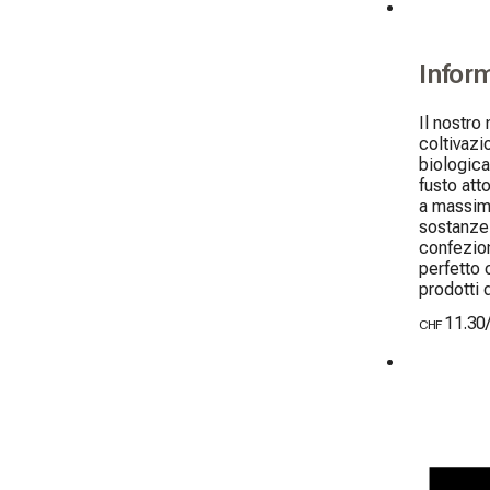
Infor
Il nostro 
coltivazi
biologica
fusto atto
a massimo
sostanze 
confezion
perfetto 
prodotti 
11.30
CHF