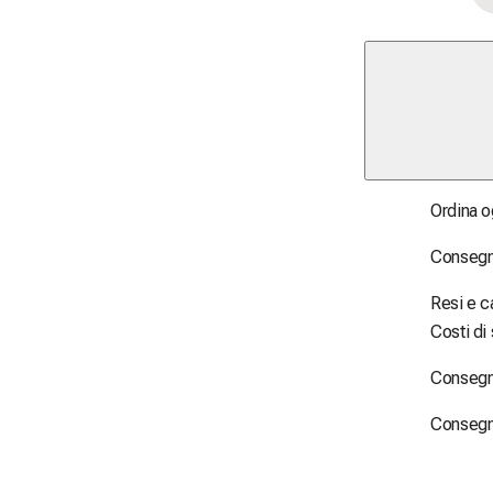
Ordina og
Consegna
Resi e c
Costi di
Consegn
Consegna