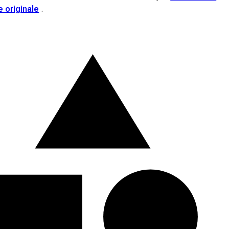
e originale
.