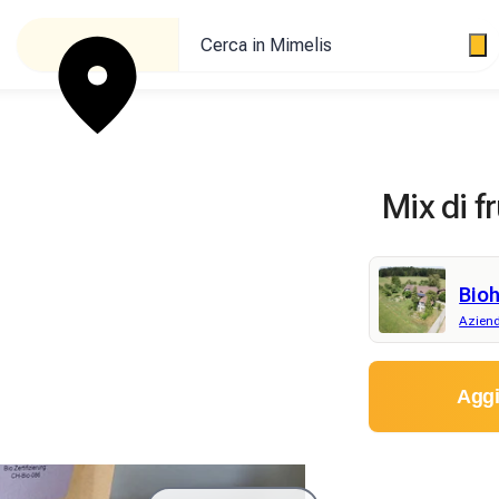
Cerca in Mimelis
Mix di f
Bio
Aziend
Aggi