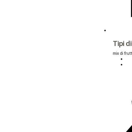
Tipi d
mix di frut