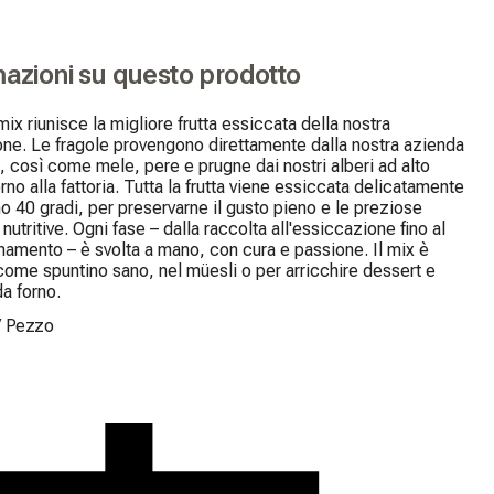
mazioni su questo prodotto
mix riunisce la migliore frutta essiccata della nostra 
one. Le fragole provengono direttamente dalla nostra azienda 
, così come mele, pere e prugne dai nostri alberi ad alto 
rno alla fattoria. Tutta la frutta viene essiccata delicatamente 
 40 gradi, per preservarne il gusto pieno e le preziose 
nutritive. Ogni fase – dalla raccolta all'essiccazione fino al 
amento – è svolta a mano, con cura e passione. Il mix è 
come spuntino sano, nel müesli o per arricchire dessert e 
da forno.
/
Pezzo