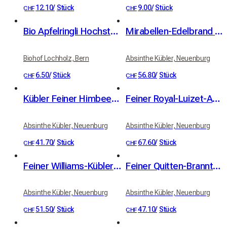
12.10
/
Stück
9.00
/
Stück
CHF
CHF
Bio Apfelringli Hochstamm 60g
Mirabellen-Edelbrand Kübler 41 % Vol. 50cl
Biohof Lochholz, Bern
Absinthe Kübler, Neuenburg
6.50
/
Stück
56.80
/
Stück
CHF
CHF
Kübler Feiner Himbeerbrand 41% vol. 50cl
Feiner Royal-Luizet-Aprikosenbrand Kübler 42% Vol. 50cl
Absinthe Kübler, Neuenburg
Absinthe Kübler, Neuenburg
41.70
/
Stück
67.60
/
Stück
CHF
CHF
Feiner Williams-Kübler-Birnenbrand 42% vol. 50cl
Feiner Quitten-Branntwein Kübler 41 % Vol. 50cl
Absinthe Kübler, Neuenburg
Absinthe Kübler, Neuenburg
51.50
/
Stück
47.10
/
Stück
CHF
CHF