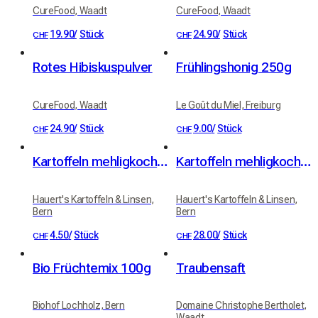
CureFood, Waadt
CureFood, Waadt
19.90
/
Stück
24.90
/
Stück
CHF
CHF
Rotes Hibiskuspulver
Frühlingshonig 250g
CureFood, Waadt
Le Goût du Miel, Freiburg
24.90
/
Stück
9.00
/
Stück
CHF
CHF
Kartoffeln mehligkochend (Sorte Victoria)
Kartoffeln mehligkochend 20kg
Hauert's Kartoffeln & Linsen,
Hauert's Kartoffeln & Linsen,
Bern
Bern
4.50
/
Stück
28.00
/
Stück
CHF
CHF
Bio Früchtemix 100g
Traubensaft
Biohof Lochholz, Bern
Domaine Christophe Bertholet,
Waadt