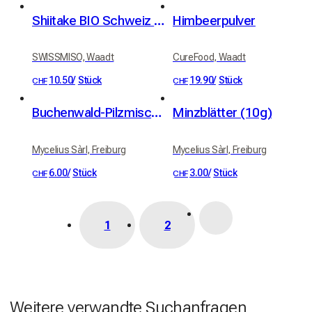
Shiitake BIO Schweiz 20g
Himbeerpulver
SWISSMISO, Waadt
CureFood, Waadt
10.50
/
Stück
19.90
/
Stück
CHF
CHF
Buchenwald-Pilzmischung (10g)
Minzblätter (10g)
Mycelius Sàrl, Freiburg
Mycelius Sàrl, Freiburg
6.00
/
Stück
3.00
/
Stück
CHF
CHF
1
2
Weitere verwandte Suchanfragen