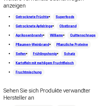
anzeigen
Getrocknete Früchte
Superfoods
Getrocknete Apfelringe
Obstbrand
Aprikosenbrandy
Williams
Quittenschnaps
Pflaumen-Weinbrand
Pflanzliche Proteine
Seifen
Frühlingshonig
Schatz
Kartoffeln mit mehligem Fruchtfleisch
Fruchtmischung
Sehen Sie sich Produkte verwandter
Hersteller an