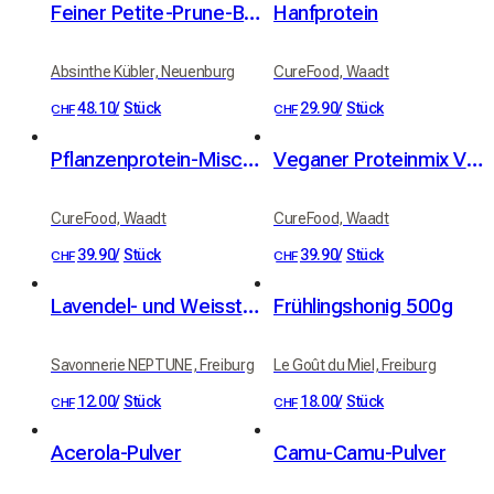
Feiner Petite-Prune-Brand von Kübler, 41 % Vol.
Hanfprotein
Absinthe Kübler, Neuenburg
CureFood, Waadt
48.10
/
Stück
29.90
/
Stück
CHF
CHF
Pflanzenprotein-Mischung Zimt
Veganer Proteinmix Vanille
CureFood, Waadt
CureFood, Waadt
39.90
/
Stück
39.90
/
Stück
CHF
CHF
Lavendel- und Weisstonseife - Bio
Frühlingshonig 500g
Savonnerie NEPTUNE, Freiburg
Le Goût du Miel, Freiburg
12.00
/
Stück
18.00
/
Stück
CHF
CHF
Acerola-Pulver
Camu-Camu-Pulver