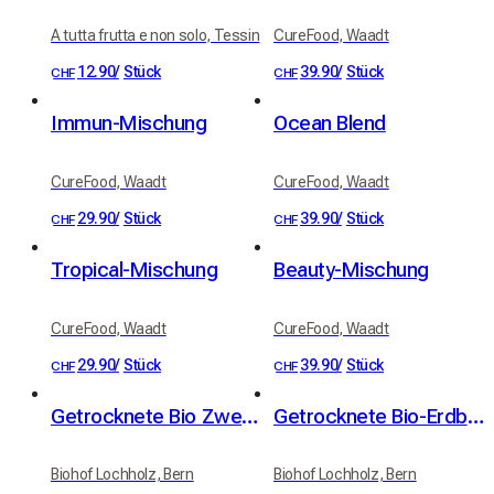
A tutta frutta e non solo, Tessin
CureFood, Waadt
12.90
/
Stück
39.90
/
Stück
CHF
CHF
Immun-Mischung
Ocean Blend
CureFood, Waadt
CureFood, Waadt
29.90
/
Stück
39.90
/
Stück
CHF
CHF
Tropical-Mischung
Beauty-Mischung
CureFood, Waadt
CureFood, Waadt
29.90
/
Stück
39.90
/
Stück
CHF
CHF
Getrocknete Bio Zwetschgen Hochstamm 100g
Getrocknete Bio-Erdbeeren 40 g
Biohof Lochholz, Bern
Biohof Lochholz, Bern