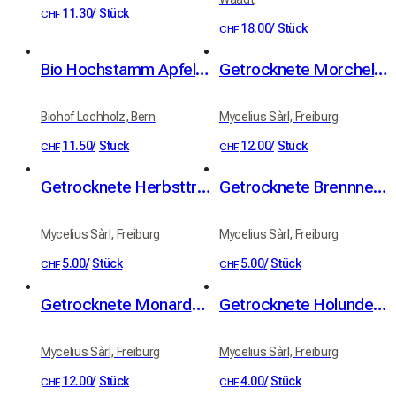
11.30
/
Stück
CHF
18.00
/
Stück
CHF
Bio Hochstamm Apfelsaft naturtrüb 3 Liter
Getrocknete Morcheln (10g)
Biohof Lochholz, Bern
Mycelius Sàrl, Freiburg
11.50
/
Stück
12.00
/
Stück
CHF
CHF
Getrocknete Herbsttrompeten (10g)
Getrocknete Brennnesselsamen (20g)
Mycelius Sàrl, Freiburg
Mycelius Sàrl, Freiburg
5.00
/
Stück
5.00
/
Stück
CHF
CHF
Getrocknete Monarde-Blütenblätter (10g)
Getrocknete Holunderblüten (10g)
Mycelius Sàrl, Freiburg
Mycelius Sàrl, Freiburg
12.00
/
Stück
4.00
/
Stück
CHF
CHF