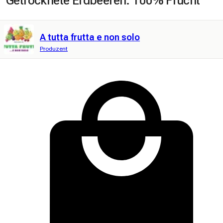
Getrocknete Erdbeeren. 100% Frucht
A tutta frutta e non solo
Produzent