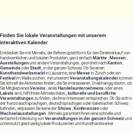
Finden Sie lokale Veranstaltungen mit unserem
interaktiven Kalender
Entdecken Sie mit Mimelis, der Referenzplattform für den Direktverkauf von
handwerklichen und lokalen Produkten, ganz einfach
Märkte
,
Messen
,
Ausstellungen
und andere Veranstaltungen, geordnet nach
Kanton
,
Gemeinde
oder
Stadt
, in der ganzen Schweiz. Ob Sie einen
Kunsthandwerksmarkt
in Lausanne, eine
Messe
in Zürich oder ein
Festival
im Wallis suchen, mit unserem
Veranstaltungskalender
können
Sie schnell die Aktivitäten finden, die Sie interessieren. Unabhängig davon, ob
Sie Mitglied eines
Vereins
, eines
Handelsunternehmens
oder eines
Labels
sind, hilft Ihnen Mimelis dabei
, kulturelle und berufliche
Veranstaltungen
zu finden, die Ihren Interessen entsprechen. Ob Sie sich in
der französischsprachigen, deutschsprachigen oder italienischen Schweiz
befinden, verpassen Sie keine der
Shows
,
Konferenzen
oder
Wechselausstellungen
. Mimelis garantiert Ihnen eine schnelle und
einfache Entdeckung von
Veranstaltungen in der ganzen Schweiz
und
unterstützt gleichzeitig lokale Produzenten und Kunsthandwerker.