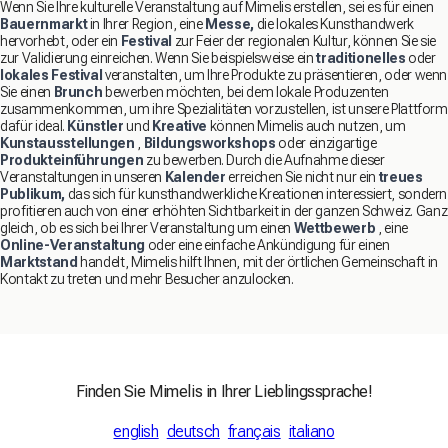
Wenn Sie Ihre kulturelle Veranstaltung auf Mimelis erstellen, sei es für einen
Bauernmarkt
in Ihrer Region, eine
Messe,
die lokales Kunsthandwerk
hervorhebt, oder ein
Festival
zur Feier der regionalen Kultur, können Sie sie
zur Validierung einreichen. Wenn Sie beispielsweise ein
traditionelles
oder
lokales Festival
veranstalten, um Ihre Produkte zu präsentieren, oder wenn
Sie einen
Brunch
bewerben möchten, bei dem lokale Produzenten
zusammenkommen, um ihre Spezialitäten vorzustellen, ist unsere Plattform
dafür ideal.
Künstler
und
Kreative
können Mimelis auch nutzen, um
Kunstausstellungen
,
Bildungsworkshops
oder einzigartige
Produkteinführungen
zu bewerben. Durch die Aufnahme dieser
Veranstaltungen in unseren
Kalender
erreichen Sie nicht nur ein
treues
Publikum,
das sich für kunsthandwerkliche Kreationen interessiert, sondern
profitieren auch von einer erhöhten Sichtbarkeit in der ganzen Schweiz. Ganz
gleich, ob es sich bei Ihrer Veranstaltung um einen
Wettbewerb
, eine
Online-Veranstaltung
oder eine einfache Ankündigung für einen
Marktstand
handelt, Mimelis hilft Ihnen, mit der örtlichen Gemeinschaft in
Kontakt zu treten und mehr Besucher anzulocken.
Finden Sie Mimelis in Ihrer Lieblingssprache!
english
deutsch
français
italiano