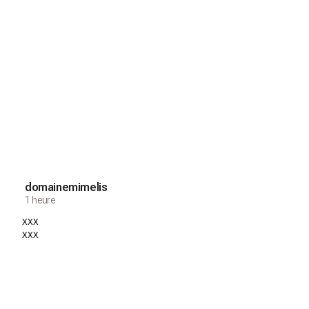
domainemimelis
1 heure
xxx
xxx