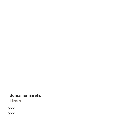
domainemimelis
1 heure
xxx
xxx