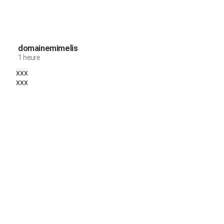
domainemimelis
1 heure
xxx
xxx