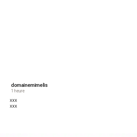
domainemimelis
1 heure
xxx
xxx