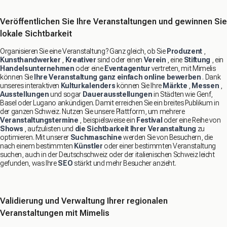
Veröffentlichen Sie Ihre Veranstaltungen und gewinnen Sie
lokale Sichtbarkeit
Organisieren Sie eine Veranstaltung? Ganz gleich, ob Sie
Produzent
,
Kunsthandwerker
,
Kreativer
sind oder einen
Verein
, eine
Stiftung
, ein
Handelsunternehmen
oder eine
Eventagentur
vertreten, mit Mimelis
können Sie
Ihre Veranstaltung ganz einfach online bewerben
. Dank
unseres interaktiven
Kulturkalenders
können Sie Ihre
Märkte
,
Messen
,
Ausstellungen
und sogar
Dauerausstellungen
in Städten wie Genf,
Basel oder Lugano ankündigen. Damit erreichen Sie ein breites Publikum in
der ganzen Schweiz. Nutzen Sie unsere Plattform, um mehrere
Veranstaltungstermine
, beispielsweise ein
Festival
oder eine Reihe von
Shows
, aufzulisten und
die Sichtbarkeit Ihrer Veranstaltung
zu
optimieren. Mit unserer
Suchmaschine
werden Sie von Besuchern, die
nach einem bestimmten
Künstler
oder einer bestimmten Veranstaltung
suchen, auch in der Deutschschweiz oder der italienischen Schweiz leicht
gefunden, was Ihre
SEO
stärkt und mehr Besucher anzieht.
Validierung und Verwaltung Ihrer regionalen
Veranstaltungen mit Mimelis