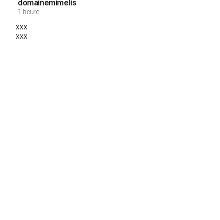
domainemimelis
1 heure
xxx
xxx