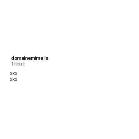
domainemimelis
1 heure
xxx
xxx