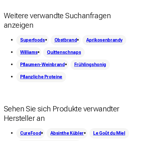
Weitere verwandte Suchanfragen
anzeigen
Superfoods
Obstbrand
Aprikosenbrandy
Williams
Quittenschnaps
Pflaumen-Weinbrand
Frühlingshonig
Pflanzliche Proteine
Sehen Sie sich Produkte verwandter
Hersteller an
CureFood
Absinthe Kübler
Le Goût du Miel