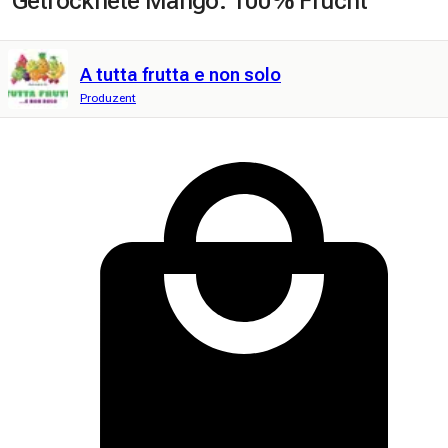
Getrocknete Mango. 100% Frucht
A tutta frutta e non solo
Produzent