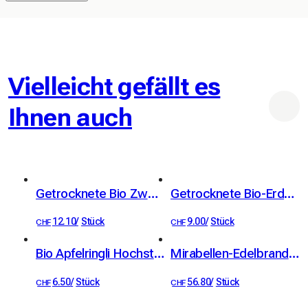
Vielleicht gefällt es
Ihnen auch
Getrocknete Bio Zwetschgen Hochstamm 100g
Getrocknete Bio-Erdbeeren 40 g
12.10
/
Stück
9.00
/
Stück
CHF
CHF
Bio Apfelringli Hochstamm 60g
Mirabellen-Edelbrand Kübler 41 % Vol. 50cl
6.50
/
Stück
56.80
/
Stück
CHF
CHF