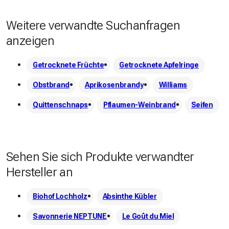
Weitere verwandte Suchanfragen
anzeigen
Getrocknete Früchte
Getrocknete Apfelringe
Obstbrand
Aprikosenbrandy
Williams
Quittenschnaps
Pflaumen-Weinbrand
Seifen
Sehen Sie sich Produkte verwandter
Hersteller an
Biohof Lochholz
Absinthe Kübler
Savonnerie NEPTUNE
Le Goût du Miel