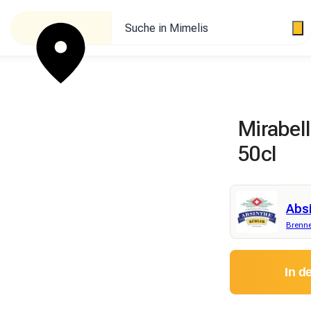
Suche in Mimelis
Mirabel
50cl
Abs
Brenne
In d