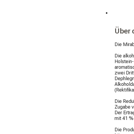
Über 
Die Mira
Die alkoh
Holstein-
aromatisc
zwei Drit
Dephlegm
Alkoholda
(Rektifika
Die Reduk
Zugabe v
Der Ertra
mit 41 % 
Die Produ