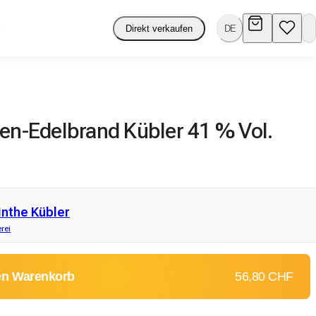
Direkt verkaufen
DE
len-Edelbrand Kübler 41 % Vol.
inthe Kübler
rei
en Warenkorb
56,80 CHF