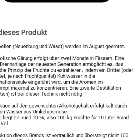
dieses Produkt
bellen (Neuenburg und Waadt) werden im August geerntet.

olische Gärung erfolgt über zwei Monate in Fässern. Eine 
Brennanlage der neuesten Generation ermöglicht es, das 
he Prinzip der Früchte zu extrahieren, indem ein Drittel (oder 
tel, je nach Fruchtqualität) Kühlwasser in die 
ationssäule eingeführt wird, um die Aromen im 
mpf maximal zu konzentrieren. Eine zweite Destillation 
tion) ist bei dieser Technik nicht nötig.

tion auf den gewünschten Alkoholgehalt erfolgt kalt durch 
on Wasser aus Umkehrosmose.

g liegt bei rund 10 %, also 100 kg Früchte für 10 Liter Brand 
Vol.

ktion dieses Brands ist vertraulich und übersteigt nicht 100 