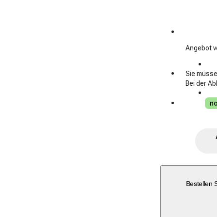
Angebot v
Sie müsse
Bei der A
no
nächste Abholslots
Bestellen 