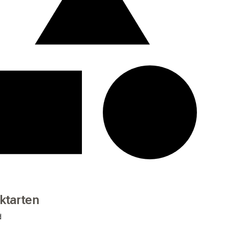
ktarten
d