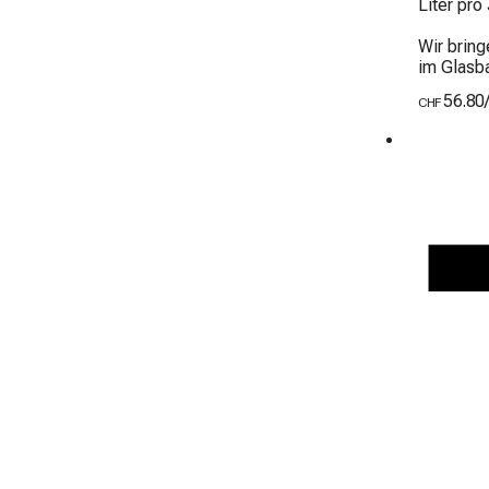
Liter pro
Wir bring
im Glasba
56.80
CHF