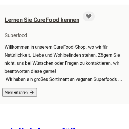
Lernen Sie CureFood kennen
Superfood
Willkommen in unserem CureFood-Shop, wo wir für 
Natürlichkeit, Liebe und Wohlbefinden stehen. Zögern Sie 
nicht, uns bei Wünschen oder Fragen zu kontaktieren, wir 
beantworten diese gerne!

 Wir haben ein großes Sortiment an veganen Superfoods 
aus 100 % natürlichen, reinen und hochwertigen Produkten. 
Mehr erfahren
Wir versprechen, einzigartige und nützliche Produkte für Ihr 
Wohlbefinden zu finden und bereitzustellen, denn wir 
möchten den Menschen gute Naturprodukte anbieten, die 
einfach, hochwertig und alltagstauglich sind und es ihnen 
ermöglichen, einen positiven Einfluss auf den Planeten zu 