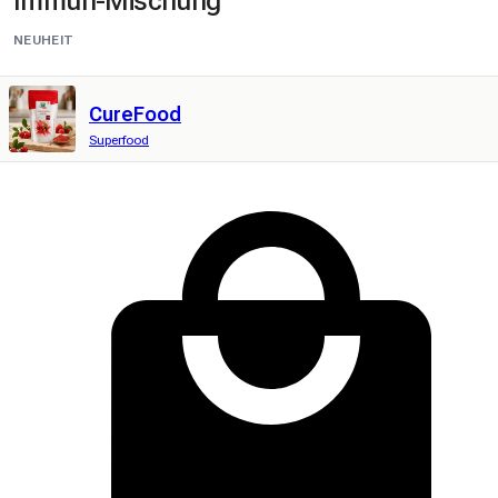
Immun-Mischung
NEUHEIT
CureFood
Superfood