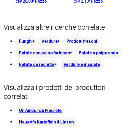
28.00
/
Pezzo
2.10
/
Pezzo
CHF
CHF
Visualizza altre ricerche correlate
Funghi
Verdure
Prodotti freschi
Patate con polpa farinosa
Patate a polpa soda
Patate da raclette
Verdure e insalate
Visualizza i prodotti dei produttori
correlati
Un Amour de Pleurote
Hauert's Kartoffeln & Linsen