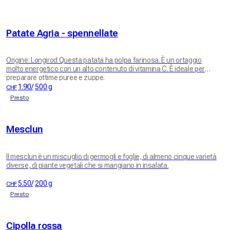
Patate Agria - spennellate
Origine: Longirod Questa patata ha polpa farinosa. È un ortaggio
molto energetico con un alto contenuto di vitamina C. È ideale per
preparare ottime puree e zuppe.
1.90
/
500 g
CHF
Presto
Mesclun
Il mesclun è un miscuglio di germogli e foglie, di almeno cinque varietà
diverse, di piante vegetali che si mangiano in insalata.
5.50
/
200 g
CHF
Presto
Cipolla rossa