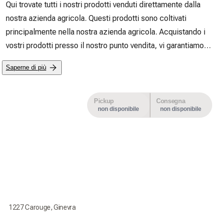
Qui trovate tutti i nostri prodotti venduti direttamente dalla 
nostra azienda agricola. Questi prodotti sono coltivati 
principalmente nella nostra azienda agricola. Acquistando i 
vostri prodotti presso il nostro punto vendita, vi garantiamo la 
massima freschezza e i prezzi migliori. Prenotando i vostri 
Saperne di più
prodotti su Mimelis, ci permettete di organizzare e 
pianificare al meglio il nostro inventario. A volte vendiamo 
anche prodotti di produttori locali.

Pickup
Consegna
non disponibile
non disponibile
 Qui troverete anche le nostre varie offerte e iniziative: ad 
esempio, quando la stagione di una verdura è finita, vi 
offriremo le nostre ultime verdure a prezzi scontati. 
Aggiungiamo anche delle offerte molto interessanti quando 
alcuni dei nostri prodotti raggiungono la fine del loro ciclo di 
vita, per evitare sprechi alimentari!
1227 Carouge, Ginevra