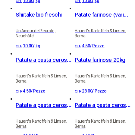
10.00
/
kg
10.00
/
kg
CHF
CHF
Shiitake bio freschi
Patate farinose (varietà Victoria)
Un Amour de Pleurote,
Hauert's Kartoffeln & Linsen,
Neuchâtel
Berna
10.00
/
kg
4.50
/
Pezzo
CHF
CHF
Patate a pasta cerosa (varietà Erika)
Patate farinose 20kg
Hauert's Kartoffeln & Linsen,
Hauert's Kartoffeln & Linsen,
Berna
Berna
4.50
/
Pezzo
28.00
/
Pezzo
CHF
CHF
Patate a pasta cerosa 20kg
Patate a pasta cerosa, patate da raclette 1kg
Hauert's Kartoffeln & Linsen,
Hauert's Kartoffeln & Linsen,
Berna
Berna