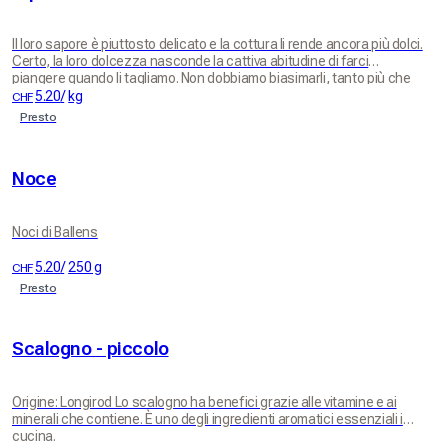
Il loro sapore è piuttosto delicato e la cottura li rende ancora più dolci.
Certo, la loro dolcezza nasconde la cattiva abitudine di farci
piangere quando li tagliamo. Non dobbiamo biasimarli, tanto più che
continueranno ad essere le nostre cipolle preferite per la cucina
5.20
/
kg
CHF
classica.
Presto
Noce
Noci di Ballens
5.20
/
250 g
CHF
Presto
Scalogno - piccolo
Origine: Longirod Lo scalogno ha benefici grazie alle vitamine e ai
minerali che contiene. È uno degli ingredienti aromatici essenziali in
cucina.