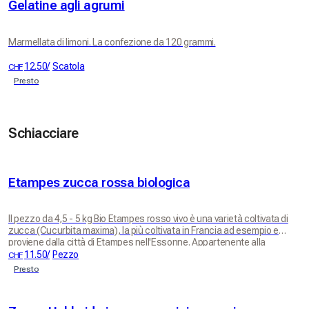
Gelatine agli agrumi
Marmellata di limoni. La confezione da 120 grammi.
12.50
/
Scatola
CHF
Presto
Schiacciare
Etampes zucca rossa biologica
Il pezzo da 4,5 - 5 kg Bio Etampes rosso vivo è una varietà coltivata di
zucca (Cucurbita maxima), la più coltivata in Francia ad esempio e
proviene dalla città di Etampes nell'Essonne. Appartenente alla
famiglia delle Cucurbitacee, questa zucca è caratterizzata da un
11.50
/
Pezzo
CHF
volume molto ampio, dalla forma schiacciata con coste larghe e dal
Presto
colore rosso aranciato. Ha una corteccia sottile e lucente. La sua
carne è spessa.