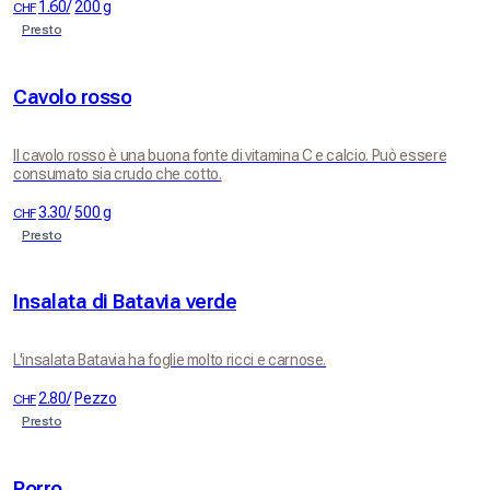
1.60
/
200 g
CHF
Presto
Cavolo rosso
Il cavolo rosso è una buona fonte di vitamina C e calcio. Può essere
consumato sia crudo che cotto.
3.30
/
500 g
CHF
Presto
Insalata di Batavia verde
L'insalata Batavia ha foglie molto ricci e carnose.
2.80
/
Pezzo
CHF
Presto
Porro