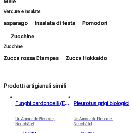
Mele
Verdure e insalate
asparago
Insalata di testa
Pomodori
Zucchine
Zucchine
Zucca rossa Etampes
Zucca Hokkaido
Prodotti artigianali simili
Funghi cardoncelli (Eryngii)
Pleurotus grigi biologici
Un Amour de Pleurote,
Un Amour de Pleurote,
Neuchâtel
Neuchâtel