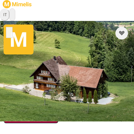
IT
Mimelis - Maraîcher
giardiniere del mercato
1227 Carouge, Ginevra
Label
:
Demeter
Punto vendita dimostrativo