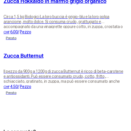
Zucca Hokkaido in marmo grigio organico
Circa 1,5 kg Biologici La loro buccia è grigio-blu e la loro polpa
arancione, molto dolce. Si consuma crudo, grattugiato e
accompagnato da una vinaigrette oppure cotto, in zuppa, crostata o
marmellata.
6.00
/
Pezzo
CHF
Presto
Zucca Butternut
Il pezzo da 900g a 1200g di zucca Butternut è ricco di beta-carotene
e antiossidanti. Può essere consumato crudo, cotto, fritto,
schiacciato, gratinato, in zuppa, ma può essere consumato anche
nei dolci o nelle marmellate.
4.50
/
Pezzo
CHF
Presto