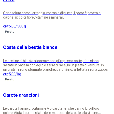
Conosciuto come l'ortaggio invernale di punta, il porro è povero di
calorie, ricco di fibre, vitamine e minerali.
5.00
/
500 g
CHF
Presto
Costa della bestia bianca
Le costine di bietola si consumano più spesso cotte, che siano
saltate in padella con aglio e salsa di soia, in un piatto di verdure, in
un gratin, in uno sformato o anche, perché no, affettate in una zuppa
di miso. Ma puoi anche mangiarli crudi, tagliati a fettine sottili per
5.00
/
kg
CHF
decorare ad esempio un'insalata. O pressato in un succo di verdura.
Presto
Qualunque cosa tu scelga, ti aspetta una sorpresa!
Carote arancioni
Le carote hanno provitamine A o carotene, che danno loro il loro
colore. Aiuta il buono stato delle mucose, della pelle e la visione