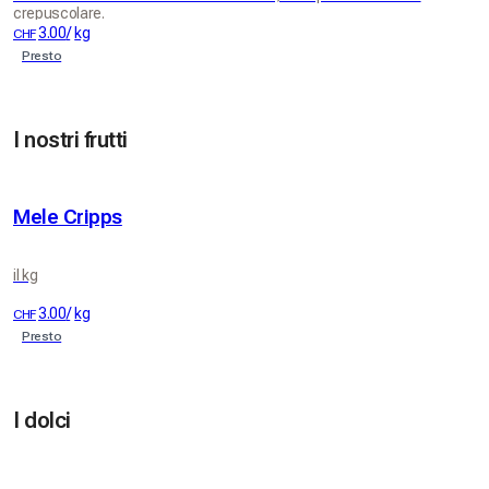
crepuscolare.
3.00
/
kg
CHF
Presto
I nostri frutti
Mele Cripps
il kg
3.00
/
kg
CHF
Presto
I dolci