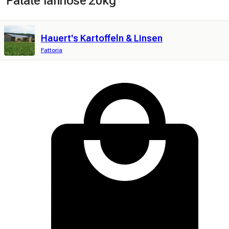
Patate farinose 20kg
Hauert's Kartoffeln & Linsen
Fattoria