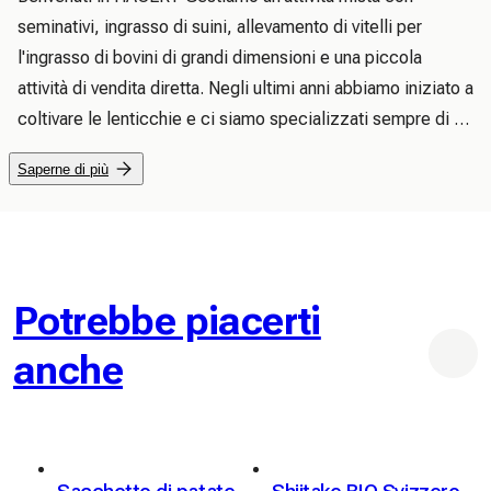
seminativi, ingrasso di suini, allevamento di vitelli per 
l'ingrasso di bovini di grandi dimensioni e una piccola 
attività di vendita diretta. Negli ultimi anni abbiamo iniziato a 
coltivare le lenticchie e ci siamo specializzati sempre di 
più in lenticchie e patate. Oggi produciamo circa 400.000 
Saperne di più
kg di patate all'anno e la superficie coltivata a lenticchie è 
cresciuta fino a 5,3 ettari. Oggi siamo al punto in cui 
forniamo volentieri patate e lenticchie sia a privati ​​che a 
rivenditori (ad es. negozi di paese, Landi, Volg, altri 
rivenditori diretti, negozi non confezionati, ecc.) o cucine 
Potrebbe piacerti
di ristorazione. Vorremmo espandere quest'area. 
anche
Aspettiamo vostre notizie 🙂 