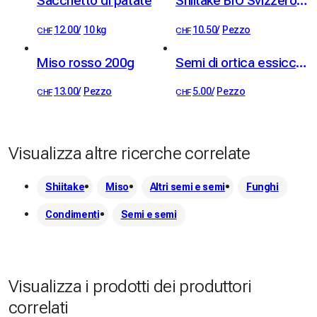
Sacchetto di patate
Shiitake BIO Svizzero 20g
12.00
/
10 kg
10.50
/
Pezzo
CHF
CHF
Miso rosso 200g
Semi di ortica essiccati (20g)
13.00
/
Pezzo
5.00
/
Pezzo
CHF
CHF
Visualizza altre ricerche correlate
Shiitake
Miso
Altri semi e semi
Funghi
Condimenti
Semi e semi
Visualizza i prodotti dei produttori
correlati