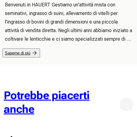
Benvenuti in HAUERT Gestiamo un'attività mista con 
seminativi, ingrasso di suini, allevamento di vitelli per 
l'ingrasso di bovini di grandi dimensioni e una piccola 
attività di vendita diretta. Negli ultimi anni abbiamo iniziato a 
coltivare le lenticchie e ci siamo specializzati sempre di 
più in lenticchie e patate. Oggi produciamo circa 400.000 
Saperne di più
kg di patate all'anno e la superficie coltivata a lenticchie è 
cresciuta fino a 5,3 ettari. Oggi siamo al punto in cui 
forniamo volentieri patate e lenticchie sia a privati ​​che a 
rivenditori (ad es. negozi di paese, Landi, Volg, altri 
rivenditori diretti, negozi non confezionati, ecc.) o cucine 
Potrebbe piacerti
di ristorazione. Vorremmo espandere quest'area. 
anche
Aspettiamo vostre notizie 🙂 