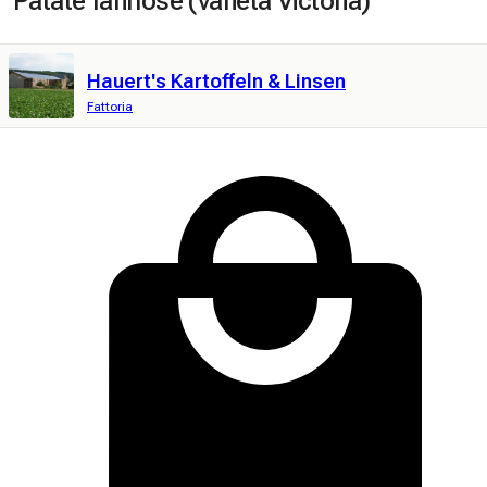
Patate farinose (varietà Victoria)
Hauert's Kartoffeln & Linsen
Fattoria