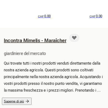
0.00
0.00
CHF
CHF
Incontra Mimelis - Maraîcher
giardiniere del mercato
Qui trovate tutti i nostri prodotti venduti direttamente dalla 
nostra azienda agricola. Questi prodotti sono coltivati 
principalmente nella nostra azienda agricola. Acquistando i 
vostri prodotti presso il nostro punto vendita, vi garantiamo 
la massima freschezza e i prezzi migliori. Prenotando i 
vostri prodotti su Mimelis, ci permettete di organizzare e 
Saperne di più
pianificare al meglio il nostro inventario. A volte vendiamo 