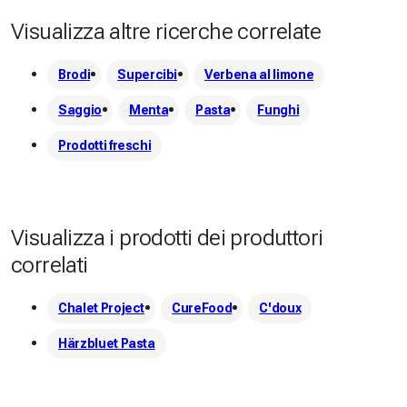
Visualizza altre ricerche correlate
Brodi
Supercibi
Verbena al limone
Saggio
Menta
Pasta
Funghi
Prodotti freschi
Visualizza i prodotti dei produttori
correlati
Chalet Project
CureFood
C'doux
Härzbluet Pasta