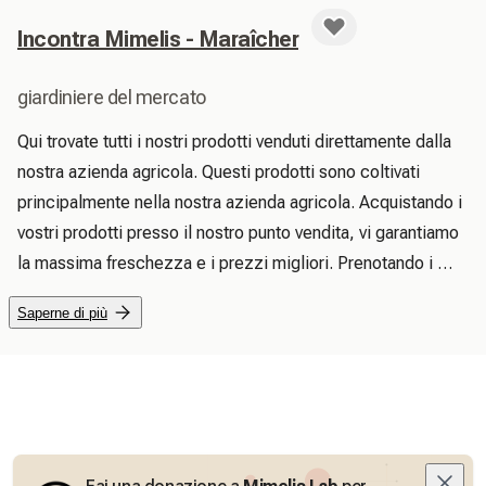
Incontra Mimelis - Maraîcher
giardiniere del mercato
Qui trovate tutti i nostri prodotti venduti direttamente dalla 
nostra azienda agricola. Questi prodotti sono coltivati 
principalmente nella nostra azienda agricola. Acquistando i 
vostri prodotti presso il nostro punto vendita, vi garantiamo 
la massima freschezza e i prezzi migliori. Prenotando i 
vostri prodotti su Mimelis, ci permettete di organizzare e 
Saperne di più
pianificare al meglio il nostro inventario. A volte vendiamo 
anche prodotti di produttori locali.

 Qui troverete anche le nostre varie offerte e iniziative: ad 
esempio, quando la stagione di una verdura è finita, vi 
offriremo le nostre ultime verdure a prezzi scontati. 
Aggiungiamo anche delle offerte molto interessanti quando 