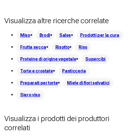
Visualizza altre ricerche correlate
Miso
Brodi
Salse
Prodotti per la cura
Frutta secca
Risotto
Riso
Proteine ​​di origine vegetale
Supercibi
Torte e crostate
Pasticceria
Preparati per torte
Miele di fiori selvatici
Siero viso
Visualizza i prodotti dei produttori
correlati