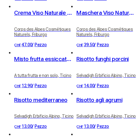
Crema Viso Naturale al Fiore di Immortelle
Maschera Viso Naturale
Corps des Alpes Cosmétiques
Corps des Alpes Cosmétiques
Naturels, Friburgo
Naturels, Friburgo
47.00
/
Pezzo
39.50
/
Pezzo
CHF
CHF
Misto frutta essiccata. 100% frutta
Risotto funghi porcini
A tutta frutta e non solo, Ticino
Selvadigh Erbificio Alpino, Ticino
12.90
/
Pezzo
14.00
/
Pezzo
CHF
CHF
Risotto mediterraneo
Risotto agli agrumi
Selvadigh Erbificio Alpino, Ticino
Selvadigh Erbificio Alpino, Ticino
13.00
/
Pezzo
13.00
/
Pezzo
CHF
CHF