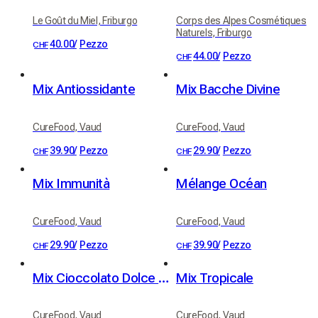
Le Goût du Miel, Friburgo
Corps des Alpes Cosmétiques
Naturels, Friburgo
40.00
/
Pezzo
CHF
44.00
/
Pezzo
CHF
Mix Antiossidante
Mix Bacche Divine
CureFood, Vaud
CureFood, Vaud
39.90
/
Pezzo
29.90
/
Pezzo
CHF
CHF
Mix Immunità
Mélange Océan
CureFood, Vaud
CureFood, Vaud
29.90
/
Pezzo
39.90
/
Pezzo
CHF
CHF
Mix Cioccolato Dolce Sogno
Mix Tropicale
CureFood, Vaud
CureFood, Vaud