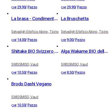
29.90
/
Pezzo
29.90
/
Pezzo
CHF
CHF
La brasa - Condimento per grill e arrosti
La Bruschetta
Selvadigh Erbificio Alpino, Ticino
Selvadigh Erbificio Alpino, Ticino
14.00
/
Pezzo
9.00
/
Pezzo
CHF
CHF
Shiitake BIO Svizzero 20g
Alga Wakame BIO della Bretagna 30g
SWISSMISO, Vaud
SWISSMISO, Vaud
10.50
/
Pezzo
8.50
/
Pezzo
CHF
CHF
Brodo Dashi Vegano
SWISSMISO, Vaud
10.50
/
Pezzo
CHF