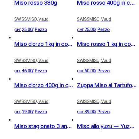
Miso rosso 380g
Miso rosso 400g in confezione eco
SWISSMISO, Vaud
SWISSMISO, Vaud
25.00
/
Pezzo
25.00
/
Pezzo
CHF
CHF
Miso d'orzo 1kg in confezione eco
Miso rosso 1 kg in confezione eco
SWISSMISO, Vaud
SWISSMISO, Vaud
46.00
/
Pezzo
60.00
/
Pezzo
CHF
CHF
Miso d'orzo 400g in confezione eco
Zuppa Miso al Tartufo – 8 pezzi
SWISSMISO, Vaud
SWISSMISO, Vaud
19.00
/
Pezzo
39.00
/
Pezzo
CHF
CHF
Miso stagionato 3 anni 200g
Miso allo yuzu — Yuzu Niels Rodin, 70g