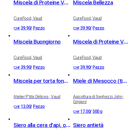
Miscela di Proteine Vegetali al Cioccolato
Miscela Bellezza
CureFood, Vaud
CureFood, Vaud
39.90
/
Pezzo
39.90
/
Pezzo
CHF
CHF
Miscela Buongiorno
Miscela di Proteine Vegetali alla Cannella
CureFood, Vaud
CureFood, Vaud
39.90
/
Pezzo
39.90
/
Pezzo
CHF
CHF
Miscela per torta fondente senza glutine
Miele di Mesocco (tiglio e millefiori)
Atelier P'tits Délices , Vaud
Apicoltura di Seghezzi John,
Grigioni
13.00
/
Pezzo
CHF
17.00
/
500 g
CHF
Siero alla cera d’api, oli BIO di albicocca e jojoba
Siero antietà