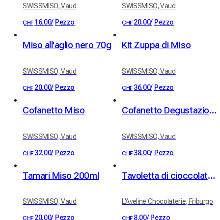
SWISSMISO, Vaud
SWISSMISO, Vaud
16.00
/
Pezzo
20.00
/
Pezzo
CHF
CHF
Miso all'aglio nero 70g
Kit Zuppa di Miso
SWISSMISO, Vaud
SWISSMISO, Vaud
20.00
/
Pezzo
36.00
/
Pezzo
CHF
CHF
Cofanetto Miso
Cofanetto Degustazione di Miso – 3 Sapori
SWISSMISO, Vaud
SWISSMISO, Vaud
32.00
/
Pezzo
38.00
/
Pezzo
CHF
CHF
Tamari Miso 200ml
Tavoletta di cioccolato bianco e riso soffiato caramellato
SWISSMISO, Vaud
L'Aveline Chocolaterie, Friburgo
20.00
/
Pezzo
8.00
/
Pezzo
CHF
CHF