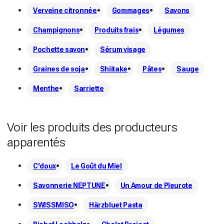
Verveine citronnée
Gommages
Savons
Champignons
Produits frais
Légumes
Pochette savon
Sérum visage
Graines de soja
Shiitake
Pâtes
Sauge
Menthe
Sarriette
Voir les produits des producteurs
apparentés
C'doux
Le Goût du Miel
Savonnerie NEPTUNE
Un Amour de Pleurote
SWISSMISO
Härzbluet Pasta