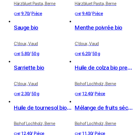
Härzbluet Pasta, Berne
Härzbluet Pasta, Berne
9.70
/
Pièce
9.40
/
Pièce
CHF
CHF
Sauge bio
Menthe poivrée bio
C'doux, Vaud
C'doux, Vaud
5.80
/
50 g
6.20
/
50 g
CHF
CHF
Sarriette bio
Huile de colza bio pressée à froid 5 dl
C'doux, Vaud
Biohof Lochholz, Berne
2.30
/
50 g
12.40
/
Pièce
CHF
CHF
Huile de tournesol bio pressée à froid 5 dl
Mélange de fruits séchés bio 100 g
Biohof Lochholz, Berne
Biohof Lochholz, Berne
12.40
/
Pièce
11.30
/
Pièce
CHF
CHF