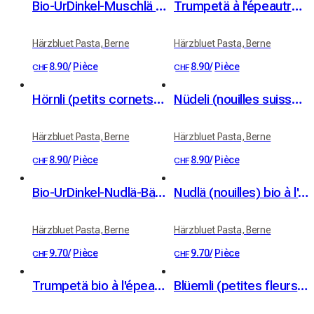
Bio-UrDinkel-Muschlä (coquillettes à l'épeautre bio, 400 g)
Trumpetä à l'épeautre UrDinkel bio (400 g)
Härzbluet Pasta, Berne
Härzbluet Pasta, Berne
8.90
/
Pièce
8.90
/
Pièce
CHF
CHF
Hörnli (petits cornets) au grand épeautre bio (400 g)
Nüdeli (nouilles suisses) à l'épeautre UrDinkel bio (350 g)
Härzbluet Pasta, Berne
Härzbluet Pasta, Berne
8.90
/
Pièce
8.90
/
Pièce
CHF
CHF
Bio-UrDinkel-Nudlä-Bärlouch (nouilles bio à l'épeautre et ail des ours, 350 g)
Nudlä (nouilles) bio à l'épeautre UrDinkel Gartechrütli (herbes du jardin) (350 g)
Härzbluet Pasta, Berne
Härzbluet Pasta, Berne
9.70
/
Pièce
9.70
/
Pièce
CHF
CHF
Trumpetä bio à l'épeautre UrDinkel et chili des Alpes (400 g)
Blüemli (petites fleurs) de blé dur bio au safran (250 g)