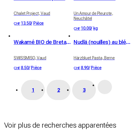
Chalet Project, Vaud
Un Amour de Pleurote,
Neuchâtel
13.50
/
Pièce
CHF
10.00
/
kg
CHF
Wakamé BIO de Bretagne 30g
Nudlä (nouilles) au blé dur bio (350 g)
SWISSMISO, Vaud
Härzbluet Pasta, Berne
8.50
/
Pièce
8.90
/
Pièce
CHF
CHF
1
2
3
Voir plus de recherches apparentées