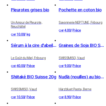
Pleurotes grises bio
Pochette en coton bio
Un Amour de Pleurote,
Savonnerie NEPTUNE, Fribourg
Neuchâtel
4.00
/
Pièce
CHF
10.00
/
kg
CHF
Sérum à la cire d’abeilles, huiles d’abricot BIO et jojoba BIO
Graines de Soja BIO Suisse — 500g
Le Goût du Miel, Fribourg
SWISSMISO, Vaud
40.00
/
Pièce
9.00
/
Pièce
CHF
CHF
Shiitaké BIO Suisse 20g
Nudlä (nouilles) au bio UrDinkel, épeautre (350 g)
SWISSMISO, Vaud
Härzbluet Pasta, Berne
10.50
/
Pièce
8.90
/
Pièce
CHF
CHF