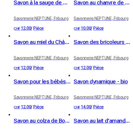
Savon à la sauge de Coinsins - bio
Savon au chanvre de Dizy - bio
Savonnerie NEPTUNE, Fribourg
Savonnerie NEPTUNE, Fribourg
12.00
/
Pièce
10.00
/
Pièce
CHF
CHF
Savon au miel du Château - bio
Savon des bricoleurs - bio
Savonnerie NEPTUNE, Fribourg
Savonnerie NEPTUNE, Fribourg
12.00
/
Pièce
12.00
/
Pièce
CHF
CHF
Savon pour les bébés - bio
Savon dynamique - bio
Savonnerie NEPTUNE, Fribourg
Savonnerie NEPTUNE, Fribourg
12.00
/
Pièce
14.00
/
Pièce
CHF
CHF
Savon au colza de Boussens - bio
Savon au lait d'amande - bio