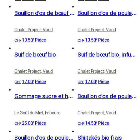
Bouillon d'os de bœuf bio
Bouillon d'os de poulet bio
Chalet Project, Vaud
Chalet Project, Vaud
13.50
/
Pièce
13.50
/
Pièce
CHF
CHF
Suif de bœuf bio
Suif de bœuf bio, infusé au romarin
Chalet Project, Vaud
Chalet Project, Vaud
17.00
/
Pièce
17.00
/
Pièce
CHF
CHF
Gommage sucre et huile de noyau d’abricot BIO - parfum abricot
Bouillon d'os de poulet, gingembre et curcuma bio
Le Goût du Miel, Fribourg
Chalet Project, Vaud
25.00
/
Pièce
14.50
/
Pièce
CHF
CHF
Bouillon d'os de poulet basic bio
Shiitakés bio frais