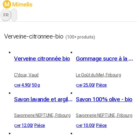
FR
Verveine-citronnee-bio
(100+ produits)
Verveine citronnée bio
Gommage sucre à la verveine et beurre de karité BIO
C'doux, Vaud
Le Goût du Miel, Fribourg
4.90
/
50 g
25.00
/
Pièce
CHF
CHF
Savon lavande et argile blanche - bio
Savon 100% olive - bio
Savonnerie NEPTUNE, Fribourg
Savonnerie NEPTUNE, Fribourg
12.00
/
Pièce
10.00
/
Pièce
CHF
CHF