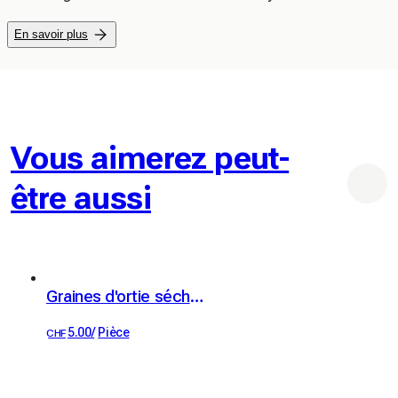
Nos produits :

En savoir plus
◆Pâte de miso : ingrédient idéal pour cuisiner, faire des 
soupes miso, des sauces à salade...

◆Miso-truffe : soupe miso instantanée fait-maison, il ne 
vous suffit plus que de l'eau chaude
Vous aimerez peut-
être aussi
Graines d'ortie séchées (20g)
5.00
/
Pièce
CHF