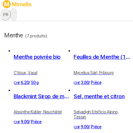
FR
Menthe
(7 produits)
Menthe poivrée bio
Feuilles de Menthe (10g)
C'doux, Vaud
Mycelius Sàrl, Fribourg
6.20
/
50 g
3.00
/
Pièce
CHF
CHF
Blackmint Sirop de menthe s/alcool 75cl
Sel, menthe et citron
Absinthe Kübler, Neuchâtel
Selvadigh Erbificio Alpino,
Tessin
9.00
/
Pièce
CHF
9.00
/
Pièce
CHF