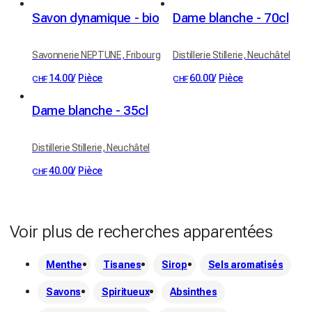
Savon dynamique - bio
Dame blanche - 70cl
Savonnerie NEPTUNE, Fribourg
Distillerie Stillerie, Neuchâtel
14.00
/
Pièce
60.00
/
Pièce
CHF
CHF
Dame blanche - 35cl
Distillerie Stillerie, Neuchâtel
40.00
/
Pièce
CHF
Voir plus de recherches apparentées
Menthe
Tisanes
Sirop
Sels aromatisés
Savons
Spiritueux
Absinthes