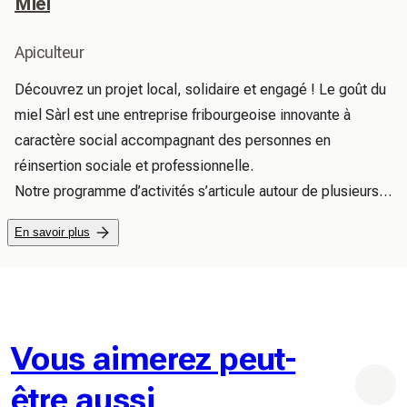
Miel
Apiculteur
Découvrez un projet local, solidaire et engagé ! Le goût du 
miel Sàrl est une entreprise fribourgeoise innovante à 
caractère social accompagnant des personnes en 
réinsertion sociale et professionnelle.

Notre programme d’activités s’articule autour de plusieurs 
pôles : l’univers fascinant de l’apiculture, la fabrication 
En savoir plus
artisanale de produits naturels de haute qualité, l’entretien 
et la valorisation de notre potager, et bien d'autres. 

Chaque produit que nous créons raconte une histoire 
humaine ! 

Apiculture : Nos miels proviennent des ruchers du goût du 
Vous aimerez peut-
miel,  situés en bordures de forêts dans les villages de 
être aussi
Courtepin, Courtaman, Wallenried et Courtion. 
