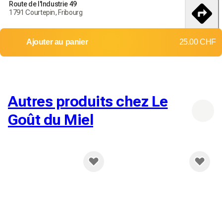
Route de l'Industrie 49
Commandez aujourd'hui pour recevoir vos produits d'ici le
1791 Courtepin, Fribourg
18-25 débembre
itinéraire
Livraison dans toute la Suisse
Ajouter au panier
25.00 CHF
Retours et échanges non acceptés
Frais d'envoi:
Jusqu'à 2 kg
Jusqu'à 10 kg
9.00 CHF
12.00 CHF
Autres produits chez Le
Goût du Miel