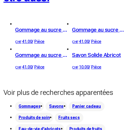
Bougies : Nos bougies sont élaborées avec de la cire 
d'olive européenne et des parfums de première qualité. 
Elles sont coulées de manière artisanale dans nos ateliers à 
Courtaman.

Gommage au sucre Karité
Gommage au sucre Jasmin
Produits cosmétiques : Nos cosmétiques sont fabriqués 
41.00
/
Pièce
41.00
/
Pièce
CHF
CHF
dans notre laboratoire à l'aide d'ingrédients naturels de 
qualité supérieure, de cire d'abeille et du miel issu de notre 
Gommage au sucre senteur Mousse de Chêne
Savon Solide Abricot
production. 
41.00
/
Pièce
10.00
/
Pièce
CHF
CHF
Voir plus de recherches apparentées
Gommages
Savons
Panier cadeau
Produits de soin
Fruits secs
Eau-de-vie d'abricots
Produits de fruits