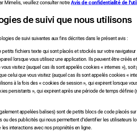
r Mimelis, veuillez consulter notre
Avis de confidentialité de l'uti
ogies de suivi que nous utilisons
logies de suivi suivantes aux fins décrites dans le présent avis :
 petits fichiers texte qui sont placés et stockés sur votre navigateur
pareil lorsque vous utilisez une application. Ils peuvent être créés et
 vous visitez (auquel cas ils sont appelés cookies « internes »), soi
que celui que vous visitez (auquel cas ils sont appelés cookies « int
tilisons à la fois des « cookies de session », qui expirent lorsque vo
okies persistants », qui expirent après une période de temps définie
galement appelées balises) sont de petits blocs de code placés su
 ou des publicités qui nous permettent d'identifier les utilisateurs lo
 les interactions avec nos propriétés en ligne.