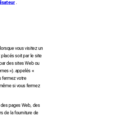
lisateur
.
 lorsque vous visitez un
 placés soit par le site
t par des sites Web ou
ernes »). appelés «
us fermez votre
 (même si vous fermez
r des pages Web, des
rs de la fourniture de