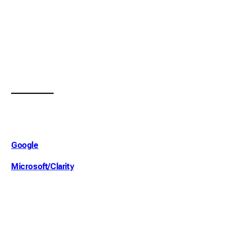
___________
Google
Microsoft/Clarity