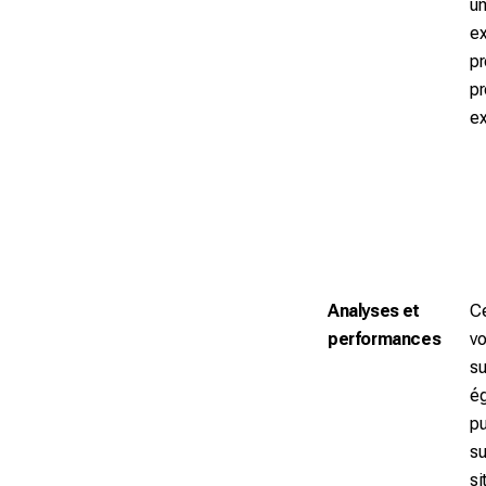
un
ex
pr
pr
ex
Analyses et
Ce
performances
vo
su
ég
pu
su
si