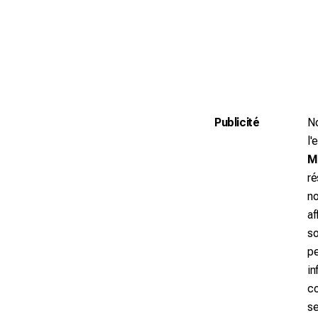
Publicité
No
l'
M
ré
no
af
so
pe
in
co
se