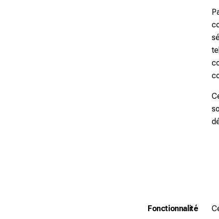
Pa
co
sé
te
co
co
Ce
so
dé
Fonctionnalité
Ce