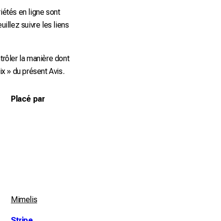
iétés en ligne sont
uillez suivre les liens
rôler la manière dont
x » du présent Avis.
Placé par
Mimelis
Stripe