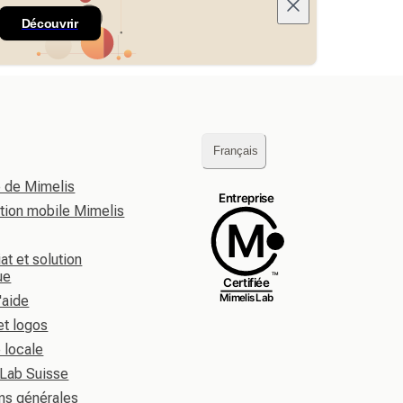
Découvrir
Français
re de Mimelis
ation mobile Mimelis
at et solution
ue
'aide
et logos
é locale
 Lab Suisse
ns générales