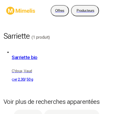
Offres
Producteurs
Sarriette
(1 produit)
Sarriette bio
C'doux, Vaud
2.30
/
50 g
CHF
Voir plus de recherches apparentées