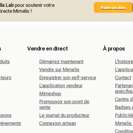
is Lab
pour soutenir votre
Faire un don
irecte Mimelis !
s
Vendre en direct
À propos
duits
Démarrez maintenant
L'histoi
Vendre sur Mimelis
L'applic
cteurs
Enregistrer son self-service
Contact
L'application vendeur
Partenari
spécifiq
Mimeshop
Centre d
Promouvoir son point de
vente
Badges 
aisons
Le journal du producteur
Publicit
événements
Connexion artisan
Mimelis
Conditio