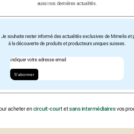
aussi nos dernières actualités.
! Je souhaite rester informé des actualités exclusives de Mimelis et p
à la découverte de produits et producteurs uniques suisses.
Indiquer votre adresse email
S'abonner
pour acheter en
circuit-court
et
sans intermédiaires
vos prod