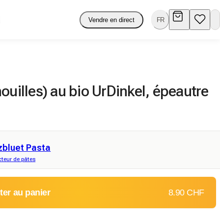
Vendre en direct
FR
ouilles) au bio UrDinkel, épeautre
zbluet Pasta
teur de pâtes
ter au panier
8.90 CHF