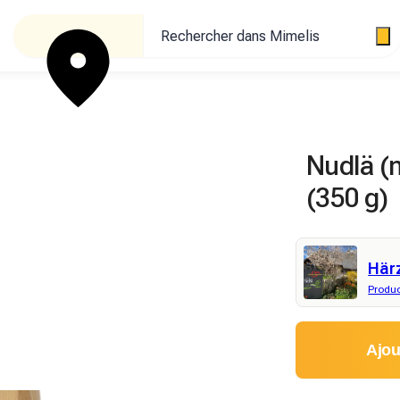
Rechercher dans Mimelis
Nudlä (n
(350 g)
Här
Produc
Ajou