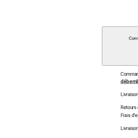
Comm
Commande
débem
Livraiso
Retours
Frais d'
Livraiso