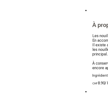
À pro
Les nouil
En accomp
Il existe
les nouil
principal.

À conserv
encore ap
Ingrédient
8.90
/
CHF