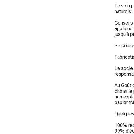
Le soin p
naturels.
Conseils 
appliquer
jusqu’à p
Se conser
Fabricati
Le socle 
responsab
Au Goût d
choisi le
non explo
papier tra
Quelques 
100% rec
99% d’éc