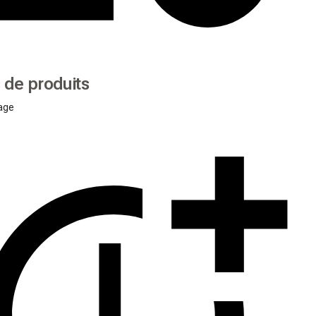
 de produits
age