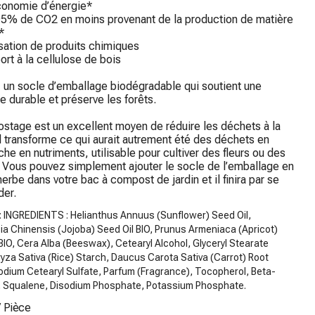
onomie d’énergie*

95% de CO2 en moins provenant de la production de matière 


isation de produits chimiques

ort à la cellulose de bois

: un socle d’emballage biodégradable qui soutient une 
re durable et préserve les forêts.

tage est un excellent moyen de réduire les déchets à la 
l transforme ce qui aurait autrement été des déchets en 
iche en nutriments, utilisable pour cultiver des fleurs ou des 
 Vous pouvez simplement ajouter le socle de l’emballage en 
herbe dans votre bac à compost de jardin et il finira par se 
der.
: INGREDIENTS : Helianthus Annuus (Sunflower) Seed Oil,
a Chinensis (Jojoba) Seed Oil BIO, Prunus Armeniaca (Apricot)
 BIO, Cera Alba (Beeswax), Cetearyl Alcohol, Glyceryl Stearate
ryza Sativa (Rice) Starch, Daucus Carota Sativa (Carrot) Root
odium Cetearyl Sulfate, Parfum (Fragrance), Tocopherol, Beta-
l, Squalene, Disodium Phosphate, Potassium Phosphate.
/
Pièce