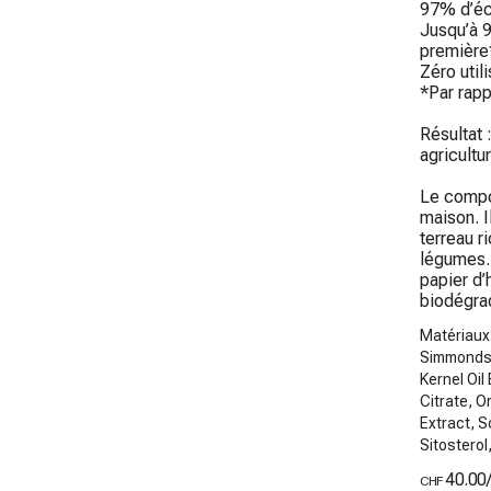
97% d’éc
Jusqu’à 
première*
Zéro util
*Par rapp
Résultat 
agricultu
Le compos
maison. I
terreau r
légumes.
papier d’
biodégra
Matériaux
Simmondsi
Kernel Oil
Citrate, O
Extract, S
Sitostero
40.00
CHF