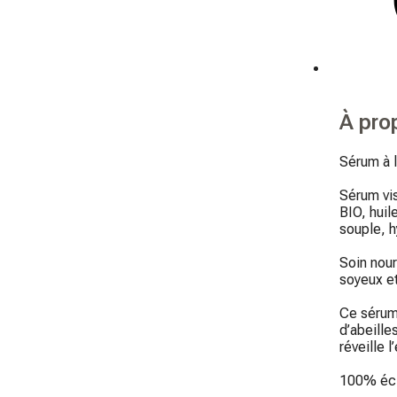
À pro
Sérum à l
Sérum vis
BIO, huil
souple, h
Soin nour
soyeux et
Ce sérum 
d’abeille
réveille l
100% écla