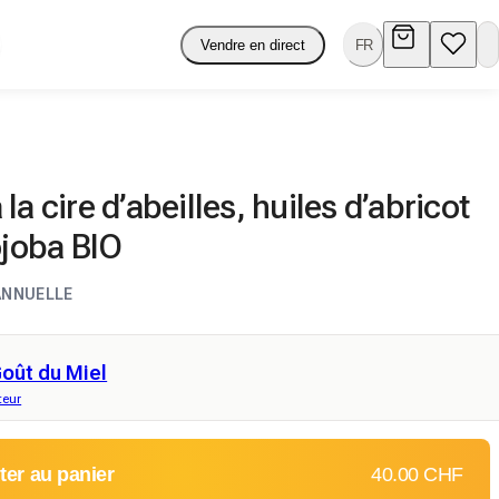
Vendre en direct
FR
la cire d’abeilles, huiles d’abricot
ojoba BIO
ANNUELLE
oût du Miel
teur
ter au panier
40.00 CHF