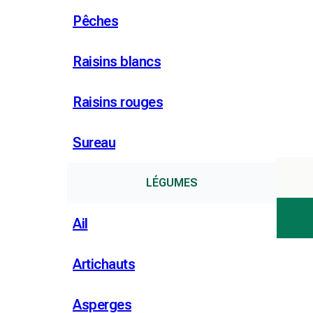
Pêches
Raisins blancs
Raisins rouges
Sureau
LÉGUMES
Ail
Artichauts
Asperges