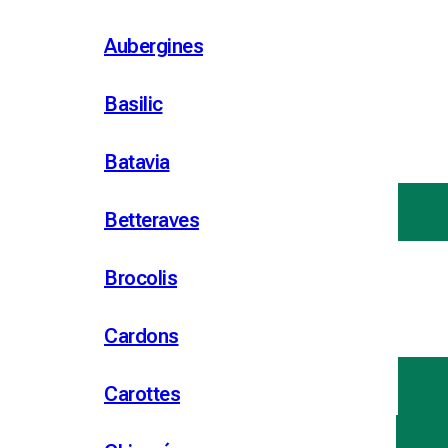
Aubergines
Basilic
Batavia
Betteraves
Brocolis
Cardons
Carottes