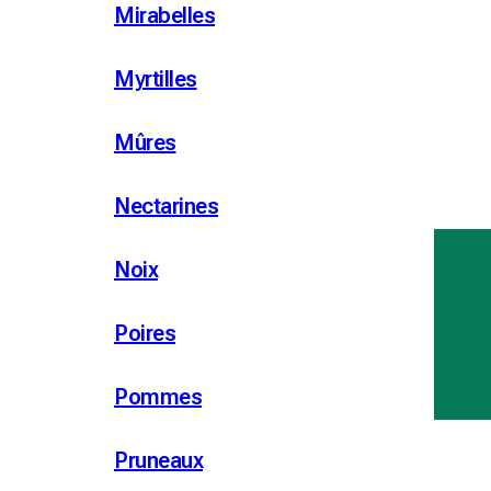
Mirabelles
Myrtilles
Mûres
Nectarines
Noix
Poires
Pommes
Pruneaux