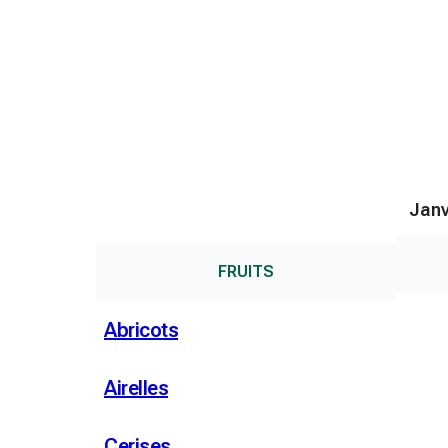
Janv
FRUITS
Abricots
Airelles
Cerises