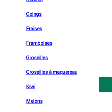
Coings
Fraises
Framboises
Groseilles
Groseilles à maquereau
Kiwi
Melons