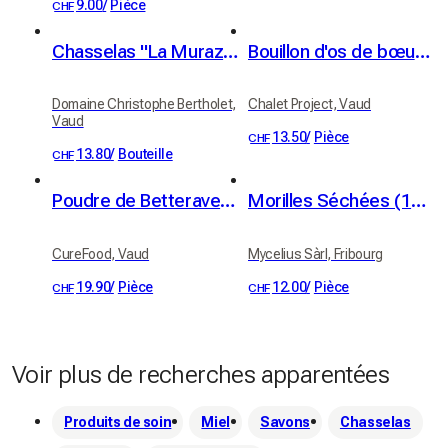
9.00
/
Pièce
CHF
Chasselas "La Muraz" Grand Cru, Villeneuve, AOC Chablais, Christophe Bertholet 70cl
Bouillon d'os de bœuf bio
Domaine Christophe Bertholet,
Chalet Project, Vaud
Vaud
13.50
/
Pièce
CHF
13.80
/
Bouteille
CHF
Poudre de Betterave Rouge
Morilles Séchées (10g)
CureFood, Vaud
Mycelius Sàrl, Fribourg
19.90
/
Pièce
12.00
/
Pièce
CHF
CHF
Voir plus de recherches apparentées
Produits de soin
Miel
Savons
Chasselas