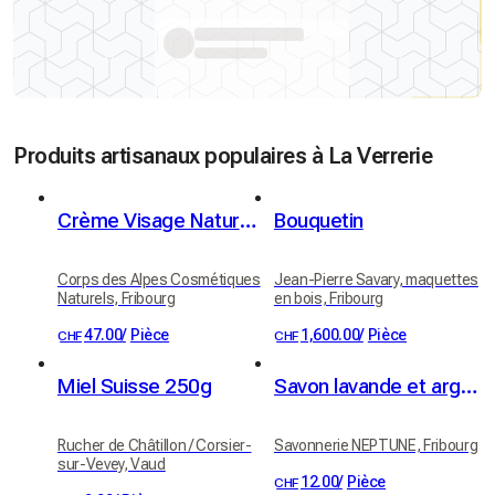
Produits artisanaux populaires à La Verrerie
Crème Visage Naturelle Fleur d'Immortelle
Bouquetin
Corps des Alpes Cosmétiques
Jean-Pierre Savary, maquettes
Naturels, Fribourg
en bois, Fribourg
47.00
/
Pièce
1,600.00
/
Pièce
CHF
CHF
Miel Suisse 250g
Savon lavande et argile blanche - bio
Rucher de Châtillon / Corsier-
Savonnerie NEPTUNE, Fribourg
sur-Vevey, Vaud
12.00
/
Pièce
CHF