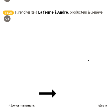
F.
rend visite à
La ferme à André
, producteur
à Genève
15:25
GE
Semaine du 🌮🌮
Semai
Offre exclusive 🧡
Offre ex
Réserver maintenant!
Réserve