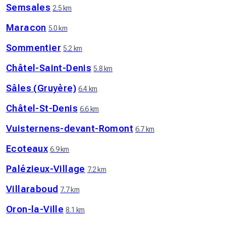
Semsales
2.5 km
Maracon
5.0 km
Sommentier
5.2 km
Châtel-Saint-Denis
5.8 km
Sâles (Gruyère)
6.4 km
Châtel-St-Denis
6.6 km
Vuisternens-devant-Romont
6.7 km
Ecoteaux
6.9 km
Palézieux-Village
7.2 km
Villaraboud
7.7 km
Oron-la-Ville
8.1 km