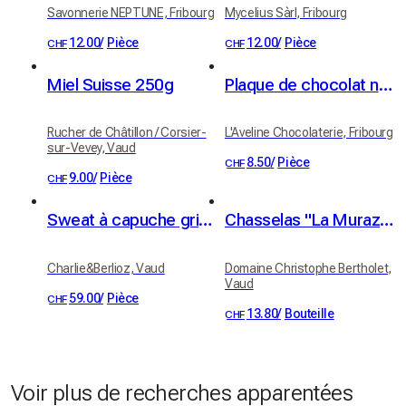
Savonnerie NEPTUNE, Fribourg
Mycelius Sàrl, Fribourg
12.00
/
Pièce
12.00
/
Pièce
CHF
CHF
Miel Suisse 250g
Plaque de chocolat noir - noisettes rôties & caramélisées
Rucher de Châtillon / Corsier-
L'Aveline Chocolaterie, Fribourg
sur-Vevey, Vaud
8.50
/
Pièce
CHF
9.00
/
Pièce
CHF
Sweat à capuche gris Charlie&Berlioz Taille S
Chasselas "La Muraz" Grand Cru, Villeneuve, AOC Chablais, Christophe Bertholet 70cl
Charlie&Berlioz, Vaud
Domaine Christophe Bertholet,
Vaud
59.00
/
Pièce
CHF
13.80
/
Bouteille
CHF
Voir plus de recherches apparentées