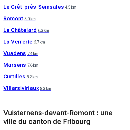
Le Crêt-près-Semsales
4.5 km
Romont
5.0 km
Le Châtelard
6.3 km
La Verrerie
6.7 km
Vuadens
7.4 km
Marsens
7.6 km
Curtilles
8.2 km
Villarsiviriaux
8.3 km
Vuisternens-devant-Romont : une
ville du canton de Fribourg