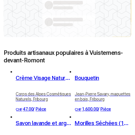
Produits artisanaux populaires à Vuisternens-
devant-Romont
Crème Visage Naturelle Fleur d'Immortelle
Bouquetin
Corps des Alpes Cosmétiques
Jean-Pierre Savary, maquettes
Naturels, Fribourg
en bois, Fribourg
47.00
/
Pièce
1,600.00
/
Pièce
CHF
CHF
Savon lavande et argile blanche - bio
Morilles Séchées (10g)