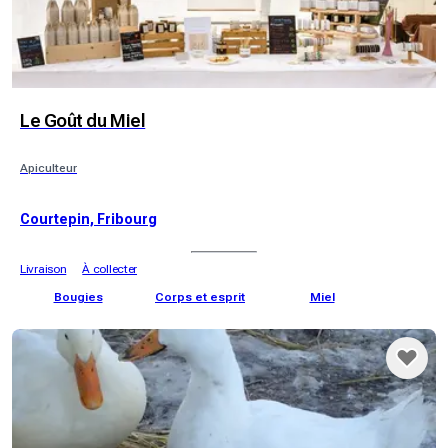
Le Goût du Miel
Apiculteur
Courtepin, Fribourg
Livraison
À collecter
Bougies
Corps et esprit
Miel