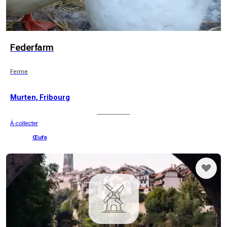
Federfarm
Ferme
Murten, Fribourg
À collecter
Œufs