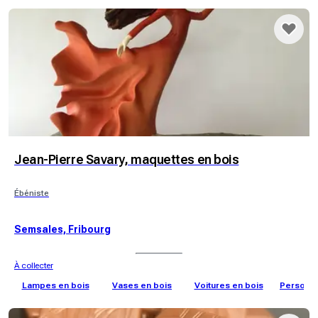
Jean-Pierre Savary, maquettes en bois
Ébéniste
Semsales, Fribourg
À collecter
Lampes en bois
Vases en bois
Voitures en bois
Personna