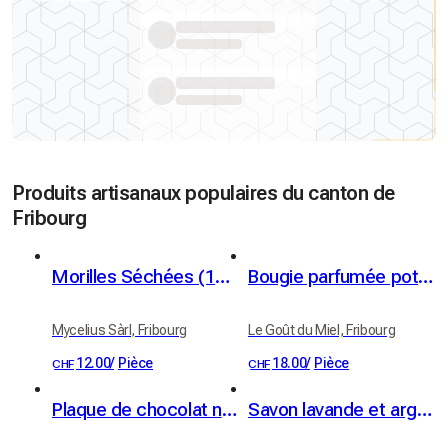
Produits artisanaux populaires du canton de
Fribourg
Morilles Séchées (10g)
Bougie parfumée pot céramique "Nuit d'agrumes"
Mycelius Sàrl, Fribourg
Le Goût du Miel, Fribourg
12.00
/
Pièce
18.00
/
Pièce
CHF
CHF
Plaque de chocolat noir - noisettes rôties & caramélisées
Savon lavande et argile blanche - bio