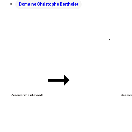
Domaine Christophe Bertholet
Semaine du 🌮🌮
Semai
Offre exclusive 🧡
Offre ex
Réserver maintenant!
Réserve