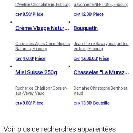
L'Aveline Chocolaterie, Fribourg
Savonnerie NEPTUNE, Fribourg
8.50
/
Pièce
12.00
/
Pièce
CHF
CHF
Crème Visage Naturelle Fleur d'Immortelle
Bouquetin
Corps des Alpes Cosmétiques
Jean-Pierre Savary, maquettes
Naturels, Fribourg
en bois, Fribourg
47.00
/
Pièce
1,600.00
/
Pièce
CHF
CHF
Miel Suisse 250g
Chasselas "La Muraz" Grand Cru, Villeneuve, AOC Chablais, Christophe Bertholet 70cl
Rucher de Châtillon / Corsier-
Domaine Christophe Bertholet,
sur-Vevey, Vaud
Vaud
9.00
/
Pièce
13.80
/
Bouteille
CHF
CHF
Voir plus de recherches apparentées