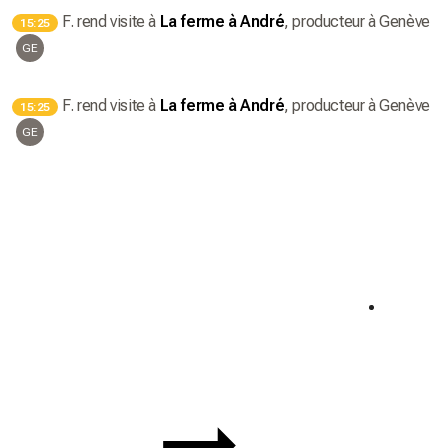
F.
rend visite à
La ferme à André
, producteur
à Genève
15:25
GE
F.
rend visite à
La ferme à André
, producteur
à Genève
15:25
GE
Semaine du 🌮🌮
Semai
Offre exclusive 🧡
Offre ex