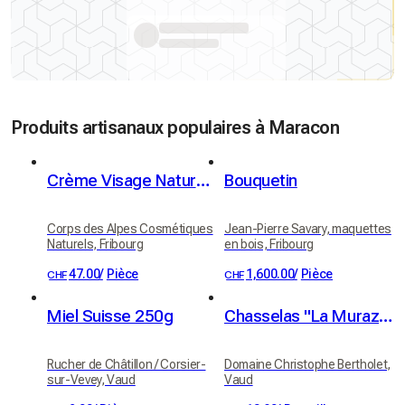
Produits artisanaux populaires à Maracon
Crème Visage Naturelle Fleur d'Immortelle
Bouquetin
Corps des Alpes Cosmétiques
Jean-Pierre Savary, maquettes
Naturels, Fribourg
en bois, Fribourg
47.00
/
Pièce
1,600.00
/
Pièce
CHF
CHF
Miel Suisse 250g
Chasselas "La Muraz" Grand Cru, Villeneuve, AOC Chablais, Christophe Bertholet 70cl
Rucher de Châtillon / Corsier-
Domaine Christophe Bertholet,
sur-Vevey, Vaud
Vaud