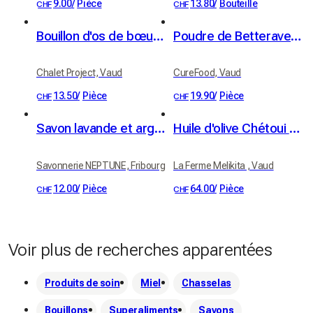
9.00
/
Pièce
13.80
/
Bouteille
CHF
CHF
Bouillon d'os de bœuf bio
Poudre de Betterave Rouge
Chalet Project, Vaud
CureFood, Vaud
13.50
/
Pièce
19.90
/
Pièce
CHF
CHF
Savon lavande et argile blanche - bio
Huile d'olive Chétoui du Domaine de Béja (Tunisie) - 1 litre
Savonnerie NEPTUNE, Fribourg
La Ferme Melikita , Vaud
12.00
/
Pièce
64.00
/
Pièce
CHF
CHF
Voir plus de recherches apparentées
Produits de soin
Miel
Chasselas
Bouillons
Superaliments
Savons