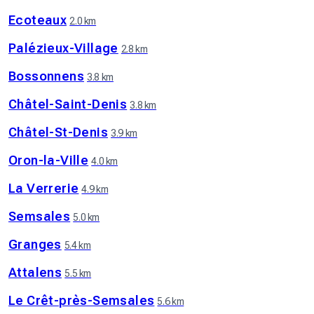
Ecoteaux
2.0 km
Palézieux-Village
2.8 km
Bossonnens
3.8 km
Châtel-Saint-Denis
3.8 km
Châtel-St-Denis
3.9 km
Oron-la-Ville
4.0 km
La Verrerie
4.9 km
Semsales
5.0 km
Granges
5.4 km
Attalens
5.5 km
Le Crêt-près-Semsales
5.6 km