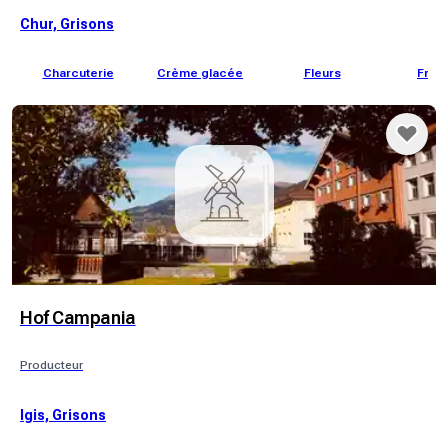
Chur, Grisons
Charcuterie
Crème glacée
Fleurs
From
Hof Campania
Producteur
Igis, Grisons