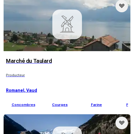
Marché du Taulard
Producteur
Romanel, Vaud
Concombres
Courges
Farine
Frai