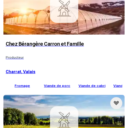
Chez Bérangère Carron et Famille
Producteur
Charrat, Valais
Fromage
Viande de porc
Viande de cabri
Viande 