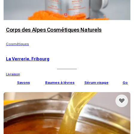
Corps des Alpes Cosmétiques Naturels
Cosmétiques
La Verrerie, Fribourg
Livraison
Savons
Baumes à lèvres
Sérum visage
Gomm