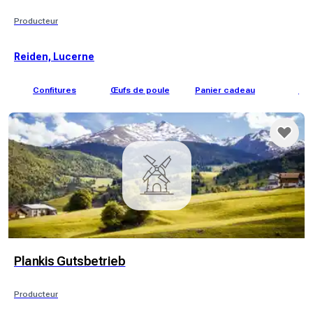
Producteur
Reiden, Lucerne
Confitures
Œufs de poule
Panier cadeau
Pât
Plankis Gutsbetrieb
Producteur