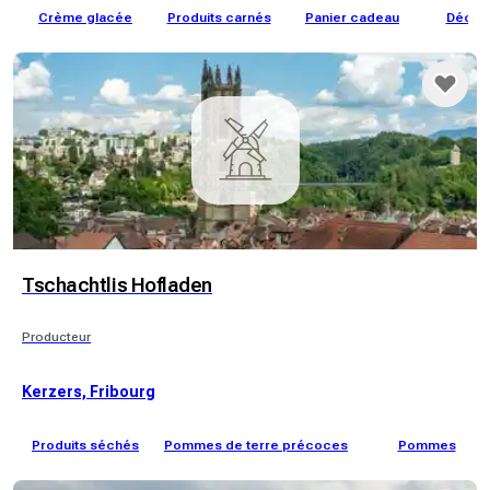
Crème glacée
Produits carnés
Panier cadeau
Décora
Tschachtlis Hofladen
Producteur
Kerzers, Fribourg
Produits séchés
Pommes de terre précoces
Pommes