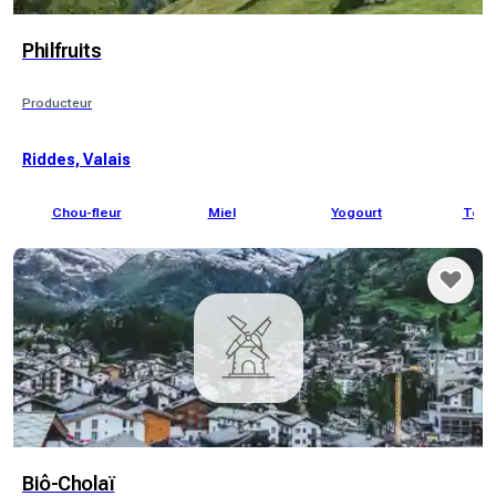
Philfruits
Producteur
Riddes, Valais
Chou-fleur
Miel
Yogourt
Toma
Biô-Cholaï