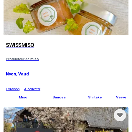
SWISSMISO
Producteur de miso
Nyon, Vaud
Livraison
À collecter
Miso
Sauces
Shiitake
Verveine