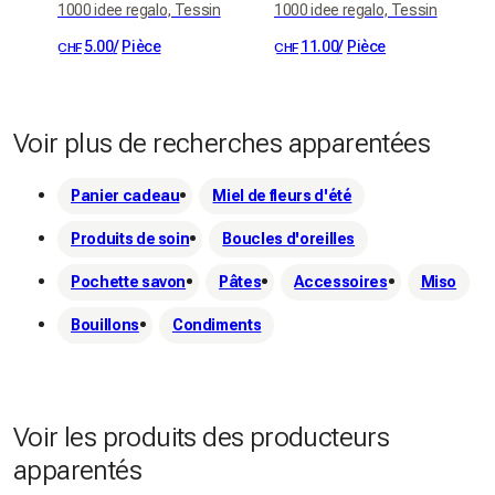
1000 idee regalo, Tessin
1000 idee regalo, Tessin
5.00
/
Pièce
11.00
/
Pièce
CHF
CHF
Voir plus de recherches apparentées
Panier cadeau
Miel de fleurs d'été
Produits de soin
Boucles d'oreilles
Pochette savon
Pâtes
Accessoires
Miso
Bouillons
Condiments
Voir les produits des producteurs
apparentés