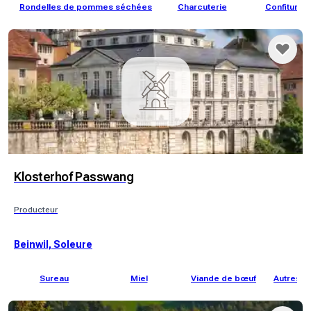
Rondelles de pommes séchées
Charcuterie
Confitures
Klosterhof Passwang
Producteur
Beinwil, Soleure
Sureau
Miel
Viande de bœuf
Autres c