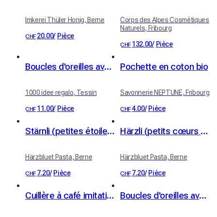
Imkerei Thüler Honig, Berne
Corps des Alpes Cosmétiques
Naturels, Fribourg
20.00
/
Pièce
CHF
132.00
/
Pièce
CHF
Boucles d'oreilles avec des potions cadeaux pour Halloween
Pochette en coton bio
1000 idee regalo, Tessin
Savonnerie NEPTUNE, Fribourg
11.00
/
Pièce
4.00
/
Pièce
CHF
CHF
Stärnli (petites étoiles, 250 g)
Härzli (petits cœurs en pâtes), 250 g
Härzbluet Pasta, Berne
Härzbluet Pasta, Berne
7.20
/
Pièce
7.20
/
Pièce
CHF
CHF
Cuillère à café imitation gaufre
Boucles d'oreilles avec bouteille et flûte de champagne