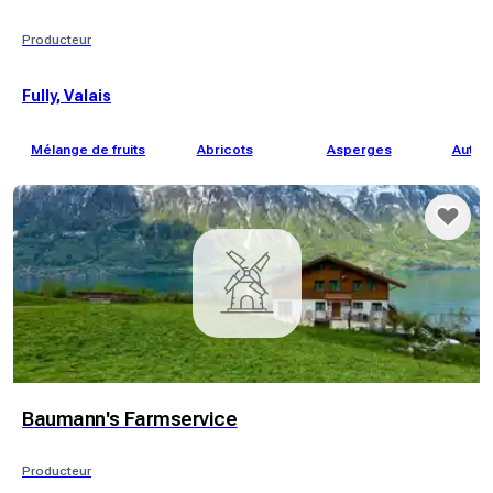
Producteur
Fully, Valais
Mélange de fruits
Abricots
Asperges
Autres
Baumann's Farmservice
Producteur