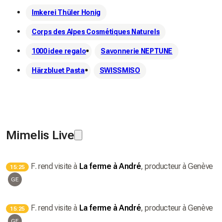
Imkerei Thüler Honig
Corps des Alpes Cosmétiques Naturels
1000 idee regalo
Savonnerie NEPTUNE
Härzbluet Pasta
SWISSMISO
Mimelis Live
F.
rend visite à
La ferme à André
, producteur
à Genève
15:25
GE
F.
rend visite à
La ferme à André
, producteur
à Genève
15:25
GE