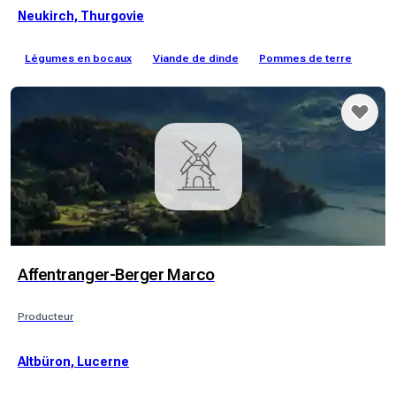
Neukirch, Thurgovie
Légumes en bocaux
Viande de dinde
Pommes de terre
Affentranger-Berger Marco
Producteur
Altbüron, Lucerne