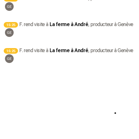
GE
F.
rend visite à
La ferme à André
, producteur
à Genève
15:25
GE
F.
rend visite à
La ferme à André
, producteur
à Genève
15:25
GE
Semaine du 🌮🌮
Semai
Offre exclusive 🧡
Offre ex