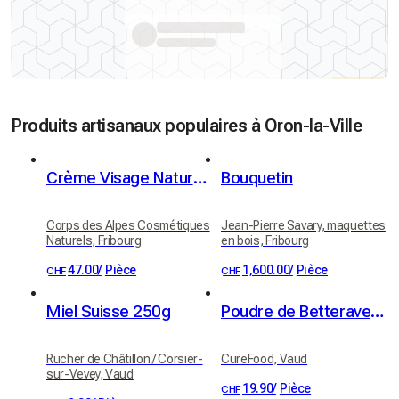
Produits artisanaux populaires à Oron-la-Ville
Crème Visage Naturelle Fleur d'Immortelle
Bouquetin
Corps des Alpes Cosmétiques
Jean-Pierre Savary, maquettes
Naturels, Fribourg
en bois, Fribourg
47.00
/
Pièce
1,600.00
/
Pièce
CHF
CHF
Miel Suisse 250g
Poudre de Betterave Rouge
Rucher de Châtillon / Corsier-
CureFood, Vaud
sur-Vevey, Vaud
19.90
/
Pièce
CHF