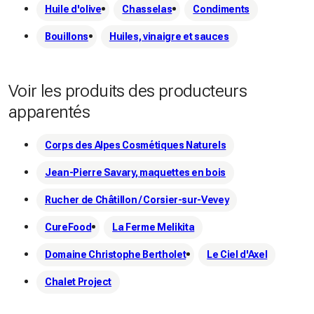
Huile d'olive
Chasselas
Condiments
Bouillons
Huiles, vinaigre et sauces
Voir les produits des producteurs
apparentés
Corps des Alpes Cosmétiques Naturels
Jean-Pierre Savary, maquettes en bois
Rucher de Châtillon / Corsier-sur-Vevey
CureFood
La Ferme Melikita
Domaine Christophe Bertholet
Le Ciel d'Axel
Chalet Project