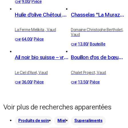
9.00
/
Pièce
CHF
Huile d'olive Chétoui du Domaine de Béja (Tunisie) - 1 litre
Chasselas "La Muraz" Grand Cru, Villeneuve, AOC Chablais, Christophe Bertholet 70cl
La Ferme Melikita , Vaud
Domaine Christophe Bertholet,
Vaud
64.00
/
Pièce
CHF
13.80
/
Bouteille
CHF
Ail noir bio suisse – vrac – 230 g
Bouillon d'os de bœuf bio
Le Ciel d'Axel, Vaud
Chalet Project, Vaud
36.00
/
Pièce
13.50
/
Pièce
CHF
CHF
Voir plus de recherches apparentées
Produits de soin
Miel
Superaliments