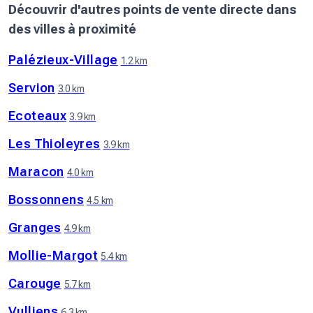
Découvrir d'autres points de vente directe dans
des villes à proximité
Palézieux-Village
1.2 km
Servion
3.0 km
Ecoteaux
3.9 km
Les Thioleyres
3.9 km
Maracon
4.0 km
Bossonnens
4.5 km
Granges
4.9 km
Mollie-Margot
5.4 km
Carouge
5.7 km
Vulliens
6.3 km