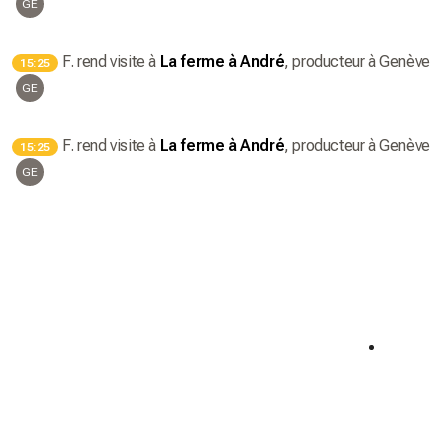
GE
F.
rend visite à
La ferme à André
, producteur
à Genève
15:25
GE
F.
rend visite à
La ferme à André
, producteur
à Genève
15:25
GE
Semaine du 🌮🌮
Semai
Offre exclusive 🧡
Offre ex