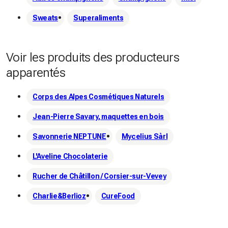
Sweats
Superaliments
Voir les produits des producteurs
apparentés
Corps des Alpes Cosmétiques Naturels
Jean-Pierre Savary, maquettes en bois
Savonnerie NEPTUNE
Mycelius Sàrl
L'Aveline Chocolaterie
Rucher de Châtillon / Corsier-sur-Vevey
Charlie&Berlioz
CureFood