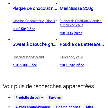
Plaque de chocolat noir - noisettes rôties & caramélisées
Miel Suisse 250g
L'Aveline Chocolaterie, Fribourg
Rucher de Châtillon / Corsier-
sur-Vevey, Vaud
8.50
/
Pièce
CHF
9.00
/
Pièce
CHF
Sweat à capuche gris Charlie&Berlioz Taille S
Poudre de Betterave Rouge
Charlie&Berlioz, Vaud
CureFood, Vaud
59.00
/
Pièce
19.90
/
Pièce
CHF
CHF
Voir plus de recherches apparentées
Produits de soin
Savons
Autres champignons
Champignons
Miel