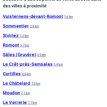
des villes à proximité
Vuisternens-devant-Romont
1.6 km
Sommentier
2.4 km
Siviriez
3.2 km
Romont
3.7 km
Sâles (Gruyère)
4.9 km
Le Crêt-près-Semsales
5.4 km
Curtilles
6.6 km
Le Châtelard
7.0 km
Moudon
7.1 km
La Verrerie
7.7 km