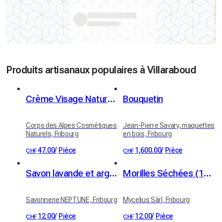
Produits artisanaux populaires à Villaraboud
Crème Visage Naturelle Fleur d'Immortelle
Bouquetin
Corps des Alpes Cosmétiques
Jean-Pierre Savary, maquettes
Naturels, Fribourg
en bois, Fribourg
47.00
/
Pièce
1,600.00
/
Pièce
CHF
CHF
Savon lavande et argile blanche - bio
Morilles Séchées (10g)
Savonnerie NEPTUNE, Fribourg
Mycelius Sàrl, Fribourg
12.00
/
Pièce
12.00
/
Pièce
CHF
CHF