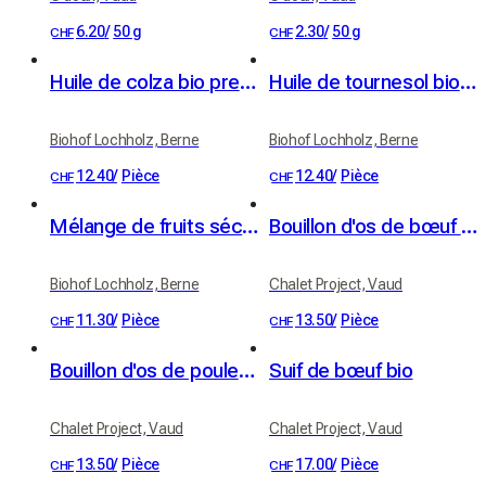
6.20
/
50 g
2.30
/
50 g
CHF
CHF
Huile de colza bio pressée à froid 5 dl
Huile de tournesol bio pressée à froid 5 dl
Biohof Lochholz, Berne
Biohof Lochholz, Berne
12.40
/
Pièce
12.40
/
Pièce
CHF
CHF
Mélange de fruits séchés bio 100 g
Bouillon d'os de bœuf bio
Biohof Lochholz, Berne
Chalet Project, Vaud
11.30
/
Pièce
13.50
/
Pièce
CHF
CHF
Bouillon d'os de poulet bio
Suif de bœuf bio
Chalet Project, Vaud
Chalet Project, Vaud
13.50
/
Pièce
17.00
/
Pièce
CHF
CHF