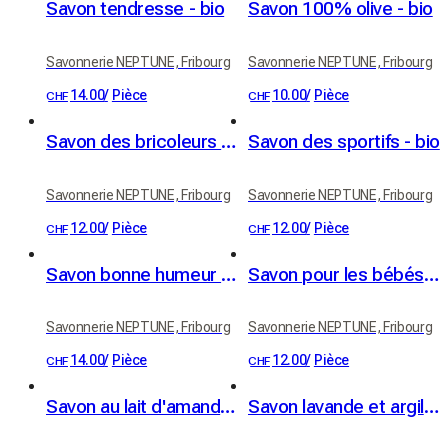
Savon tendresse - bio
Savon 100% olive - bio
Savonnerie NEPTUNE, Fribourg
Savonnerie NEPTUNE, Fribourg
14.00
/
Pièce
10.00
/
Pièce
CHF
CHF
Savon des bricoleurs - bio
Savon des sportifs - bio
Savonnerie NEPTUNE, Fribourg
Savonnerie NEPTUNE, Fribourg
12.00
/
Pièce
12.00
/
Pièce
CHF
CHF
Savon bonne humeur - bio
Savon pour les bébés - bio
Savonnerie NEPTUNE, Fribourg
Savonnerie NEPTUNE, Fribourg
14.00
/
Pièce
12.00
/
Pièce
CHF
CHF
Savon au lait d'amande - bio
Savon lavande et argile blanche - bio