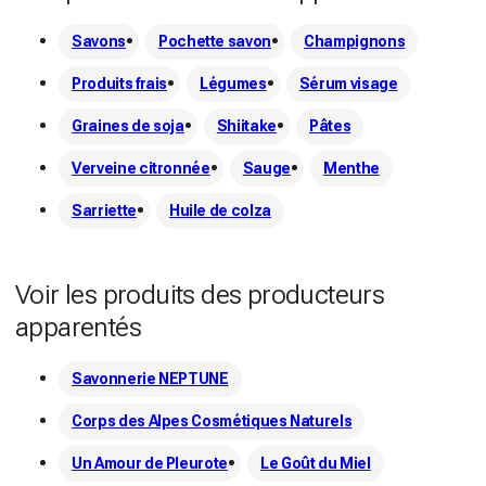
Savons
Pochette savon
Champignons
Produits frais
Légumes
Sérum visage
Graines de soja
Shiitake
Pâtes
Verveine citronnée
Sauge
Menthe
Sarriette
Huile de colza
Voir les produits des producteurs
apparentés
Savonnerie NEPTUNE
Corps des Alpes Cosmétiques Naturels
Un Amour de Pleurote
Le Goût du Miel