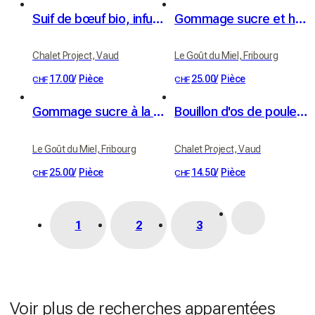
Suif de bœuf bio, infusé au romarin
Gommage sucre et huile de noyau d’abricot BIO - parfum abricot
Chalet Project, Vaud
Le Goût du Miel, Fribourg
17.00
/
Pièce
25.00
/
Pièce
CHF
CHF
Gommage sucre à la verveine et beurre de karité BIO
Bouillon d'os de poulet, gingembre et curcuma bio
Le Goût du Miel, Fribourg
Chalet Project, Vaud
25.00
/
Pièce
14.50
/
Pièce
CHF
CHF
1
2
3
Voir plus de recherches apparentées