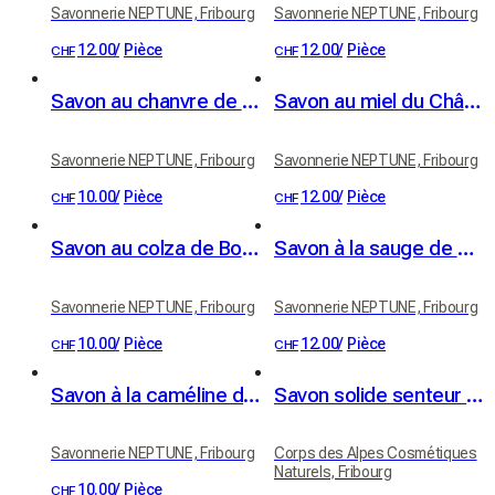
Savonnerie NEPTUNE, Fribourg
Savonnerie NEPTUNE, Fribourg
12.00
/
Pièce
12.00
/
Pièce
CHF
CHF
Savon au chanvre de Dizy - bio
Savon au miel du Château - bio
Savonnerie NEPTUNE, Fribourg
Savonnerie NEPTUNE, Fribourg
10.00
/
Pièce
12.00
/
Pièce
CHF
CHF
Savon au colza de Boussens - bio
Savon à la sauge de Coinsins - bio
Savonnerie NEPTUNE, Fribourg
Savonnerie NEPTUNE, Fribourg
10.00
/
Pièce
12.00
/
Pièce
CHF
CHF
Savon à la caméline de Villarlod - bio
Savon solide senteur Boisé Végétal
Savonnerie NEPTUNE, Fribourg
Corps des Alpes Cosmétiques
Naturels, Fribourg
10.00
/
Pièce
CHF