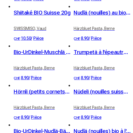
Shiitaké BIO Suisse 20g
Nudlä (nouilles) au bio UrDinkel, épeautre (350 g)
SWISSMISO, Vaud
Härzbluet Pasta, Berne
10.50
/
Pièce
8.90
/
Pièce
CHF
CHF
Bio-UrDinkel-Muschlä (coquillettes à l'épeautre bio, 400 g)
Trumpetä à l'épeautre UrDinkel bio (400 g)
Härzbluet Pasta, Berne
Härzbluet Pasta, Berne
8.90
/
Pièce
8.90
/
Pièce
CHF
CHF
Hörnli (petits cornets) au grand épeautre bio (400 g)
Nüdeli (nouilles suisses) à l'épeautre UrDinkel bio (350 g)
Härzbluet Pasta, Berne
Härzbluet Pasta, Berne
8.90
/
Pièce
8.90
/
Pièce
CHF
CHF
Bio-UrDinkel-Nudlä-Bärlouch (nouilles bio à l'épeautre et ail des ours, 350 g)
Nudlä (nouilles) bio à l'épeautre UrDinkel Gartechrütli (herbes du jardin) (350 g)