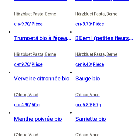
Härzbluet Pasta, Berne
Härzbluet Pasta, Berne
9.70
/
Pièce
9.70
/
Pièce
CHF
CHF
Trumpetä bio à l'épeautre UrDinkel et chili des Alpes (400 g)
Blüemli (petites fleurs) de blé dur bio au safran (250 g)
Härzbluet Pasta, Berne
Härzbluet Pasta, Berne
9.70
/
Pièce
9.40
/
Pièce
CHF
CHF
Verveine citronnée bio
Sauge bio
C'doux, Vaud
C'doux, Vaud
4.90
/
50 g
5.80
/
50 g
CHF
CHF
Menthe poivrée bio
Sarriette bio
C'doux, Vaud
C'doux, Vaud