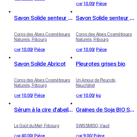
10.00
/
Pièce
CHF
Savon Solide senteur Chèvrefeuille
Savon Solide senteur Chocolat
Corps des Alpes Cosmétiques
Corps des Alpes Cosmétiques
Naturels, Fribourg
Naturels, Fribourg
10.00
/
Pièce
10.00
/
Pièce
CHF
CHF
Savon Solide Abricot
Pleurotes grises bio
Corps des Alpes Cosmétiques
Un Amour de Pleurote,
Naturels, Fribourg
Neuchâtel
10.00
/
Pièce
10.00
/
kg
CHF
CHF
Sérum à la cire d’abeilles, huiles d’abricot BIO et jojoba BIO
Graines de Soja BIO Suisse — 500g
Le Goût du Miel, Fribourg
SWISSMISO, Vaud
40.00
/
Pièce
9.00
/
Pièce
CHF
CHF