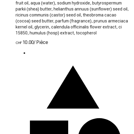
fruit oil, aqua (water), sodium hydroxide, butyrospermum
parkii (shea) butter, helianthus annuus (sunflower) seed oil,
ricinus communis (castor) seed oil, theobroma cacao
(cocoa) seed butter, parfum (fragrance), prunus armeciaca
kernel oil, glycerin, calendula officinalis flower extract, ci
15850, humulus (hosp) extract, tocopherol
10.00
/
Pièce
CHF