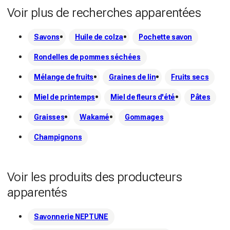
Voir plus de recherches apparentées
Savons
Huile de colza
Pochette savon
Rondelles de pommes séchées
Mélange de fruits
Graines de lin
Fruits secs
Miel de printemps
Miel de fleurs d'été
Pâtes
Graisses
Wakamé
Gommages
Champignons
Voir les produits des producteurs
apparentés
Savonnerie NEPTUNE