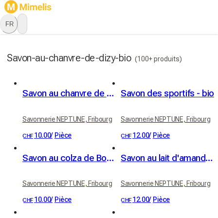
FR
Savon-au-chanvre-de-dizy-bio
(100+ produits)
Savon au chanvre de Dizy - bio
Savon des sportifs - bio
Savonnerie NEPTUNE, Fribourg
Savonnerie NEPTUNE, Fribourg
10.00
/
Pièce
12.00
/
Pièce
CHF
CHF
Savon au colza de Boussens - bio
Savon au lait d'amande - bio
Savonnerie NEPTUNE, Fribourg
Savonnerie NEPTUNE, Fribourg
10.00
/
Pièce
12.00
/
Pièce
CHF
CHF