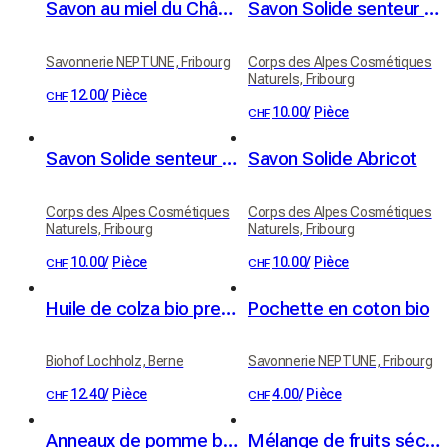
Savon au miel du Château - bio
Savon Solide senteur Chèvrefeuille
Savonnerie NEPTUNE, Fribourg
Corps des Alpes Cosmétiques
Naturels, Fribourg
12.00
/
Pièce
CHF
10.00
/
Pièce
CHF
Savon Solide senteur Chocolat
Savon Solide Abricot
Corps des Alpes Cosmétiques
Corps des Alpes Cosmétiques
Naturels, Fribourg
Naturels, Fribourg
10.00
/
Pièce
10.00
/
Pièce
CHF
CHF
Huile de colza bio pressée à froid 5 dl
Pochette en coton bio
Biohof Lochholz, Berne
Savonnerie NEPTUNE, Fribourg
12.40
/
Pièce
4.00
/
Pièce
CHF
CHF
Anneaux de pomme bio Apfelringli haute-tige 60 g
Mélange de fruits séchés bio 100 g