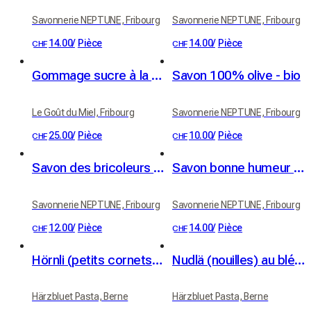
Savonnerie NEPTUNE, Fribourg
Savonnerie NEPTUNE, Fribourg
14.00
/
Pièce
14.00
/
Pièce
CHF
CHF
Gommage sucre à la verveine et beurre de karité BIO
Savon 100% olive - bio
Le Goût du Miel, Fribourg
Savonnerie NEPTUNE, Fribourg
25.00
/
Pièce
10.00
/
Pièce
CHF
CHF
Savon des bricoleurs - bio
Savon bonne humeur - bio
Savonnerie NEPTUNE, Fribourg
Savonnerie NEPTUNE, Fribourg
12.00
/
Pièce
14.00
/
Pièce
CHF
CHF
Hörnli (petits cornets) au grand épeautre bio (400 g)
Nudlä (nouilles) au blé dur bio (350 g)
Härzbluet Pasta, Berne
Härzbluet Pasta, Berne