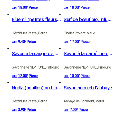
18.00
/
Pièce
18.00
/
Pièce
CHF
CHF
Blüemli (petites fleurs) de blé dur bio au safran (250 g)
Suif de bœuf bio, infusé au romarin
Härzbluet Pasta, Berne
Chalet Project, Vaud
9.40
/
Pièce
17.00
/
Pièce
CHF
CHF
Savon à la sauge de Coinsins - bio
Savon à la caméline de Villarlod - bio
Savonnerie NEPTUNE, Fribourg
Savonnerie NEPTUNE, Fribourg
12.00
/
Pièce
10.00
/
Pièce
CHF
CHF
Nudlä (nouilles) au bio UrDinkel, épeautre (350 g)
Savon au miel d'abbaye
Härzbluet Pasta, Berne
Abbaye de Bonmont, Vaud
8.90
/
Pièce
7.00
/
Pièce
CHF
CHF