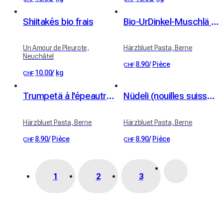
Shiitakés bio frais
Bio-UrDinkel-Muschlä (coquillettes à l'épeautre bio, 400 g)
Un Amour de Pleurote,
Härzbluet Pasta, Berne
Neuchâtel
8.90
/
Pièce
CHF
10.00
/
kg
CHF
Trumpetä à l'épeautre UrDinkel bio (400 g)
Nüdeli (nouilles suisses) à l'épeautre UrDinkel bio (350 g)
Härzbluet Pasta, Berne
Härzbluet Pasta, Berne
8.90
/
Pièce
8.90
/
Pièce
CHF
CHF
1
2
3