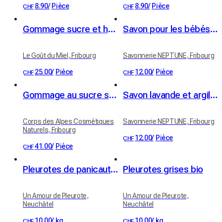
8.90
/
Pièce
8.90
/
Pièce
CHF
CHF
Gommage sucre et huile de noyau d’abricot BIO - parfum abricot
Savon pour les bébés - bio
Le Goût du Miel, Fribourg
Savonnerie NEPTUNE, Fribourg
25.00
/
Pièce
12.00
/
Pièce
CHF
CHF
Gommage au sucre senteur Mousse de Chêne
Savon lavande et argile blanche - bio
Corps des Alpes Cosmétiques
Savonnerie NEPTUNE, Fribourg
Naturels, Fribourg
12.00
/
Pièce
CHF
41.00
/
Pièce
CHF
Pleurotes de panicaut (Eryngii)
Pleurotes grises bio
Un Amour de Pleurote,
Un Amour de Pleurote,
Neuchâtel
Neuchâtel
10.00
/
kg
10.00
/
kg
CHF
CHF