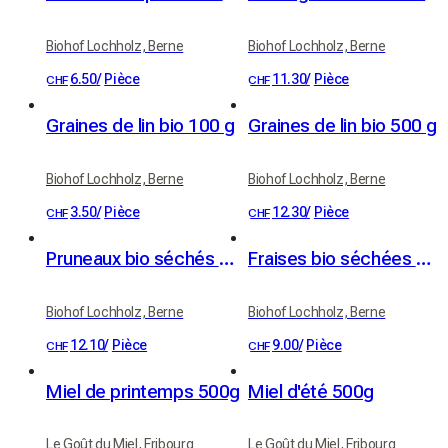
Biohof Lochholz, Berne
Biohof Lochholz, Berne
6.50
/
Pièce
11.30
/
Pièce
CHF
CHF
Graines de lin bio 100 g
Graines de lin bio 500 g
Biohof Lochholz, Berne
Biohof Lochholz, Berne
3.50
/
Pièce
12.30
/
Pièce
CHF
CHF
Pruneaux bio séchés de vergers haute-tige 100g
Fraises bio séchées 40 g
Biohof Lochholz, Berne
Biohof Lochholz, Berne
12.10
/
Pièce
9.00
/
Pièce
CHF
CHF
Miel de printemps 500g
Miel d'été 500g
Le Goût du Miel, Fribourg
Le Goût du Miel, Fribourg