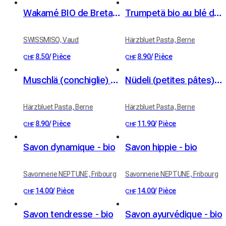
Wakamé BIO de Bretagne 30g
Trumpetä bio au blé dur (400 g)
SWISSMISO, Vaud
Härzbluet Pasta, Berne
8.50
/
Pièce
8.90
/
Pièce
CHF
CHF
Muschlä (conchiglie) bio au blé dur (400 g)
Nüdeli (petites pâtes) bio au safran, blé dur (350 g)
Härzbluet Pasta, Berne
Härzbluet Pasta, Berne
8.90
/
Pièce
11.90
/
Pièce
CHF
CHF
Savon dynamique - bio
Savon hippie - bio
Savonnerie NEPTUNE, Fribourg
Savonnerie NEPTUNE, Fribourg
14.00
/
Pièce
14.00
/
Pièce
CHF
CHF
Savon tendresse - bio
Savon ayurvédique - bio