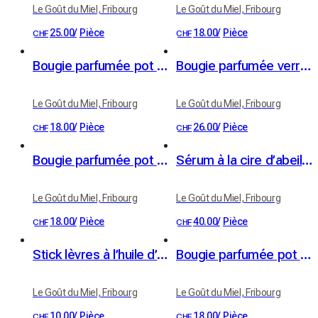
Le Goût du Miel, Fribourg
Le Goût du Miel, Fribourg
25.00
/
Pièce
18.00
/
Pièce
CHF
CHF
Bougie parfumée pot céramique "Délice de Baies"
Bougie parfumée verrine « Lune de Miel »
Le Goût du Miel, Fribourg
Le Goût du Miel, Fribourg
18.00
/
Pièce
26.00
/
Pièce
CHF
CHF
Bougie parfumée pot céramique "Nuit d'agrumes"
Sérum à la cire d’abeilles, huiles d’abricot BIO et jojoba BIO
Le Goût du Miel, Fribourg
Le Goût du Miel, Fribourg
18.00
/
Pièce
40.00
/
Pièce
CHF
CHF
Stick lèvres à l’huile d’abricot et véritable cire d’abeilles
Bougie parfumée pot céramique "Hymne au Verger"
Le Goût du Miel, Fribourg
Le Goût du Miel, Fribourg
10.00
/
Pièce
18.00
/
Pièce
CHF
CHF