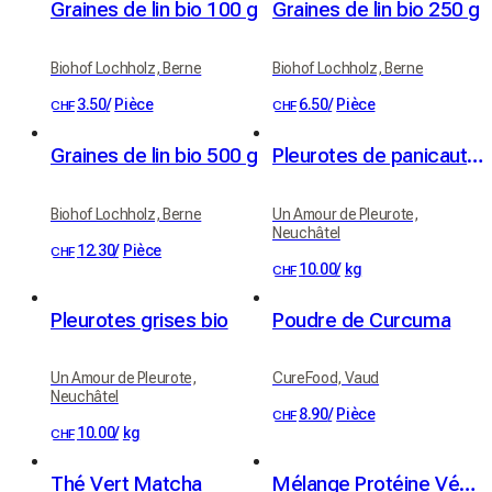
Graines de lin bio 100 g
Graines de lin bio 250 g
Biohof Lochholz, Berne
Biohof Lochholz, Berne
3.50
/
Pièce
6.50
/
Pièce
CHF
CHF
Graines de lin bio 500 g
Pleurotes de panicaut (Eryngii)
Biohof Lochholz, Berne
Un Amour de Pleurote,
Neuchâtel
12.30
/
Pièce
CHF
10.00
/
kg
CHF
Pleurotes grises bio
Poudre de Curcuma
Un Amour de Pleurote,
CureFood, Vaud
Neuchâtel
8.90
/
Pièce
CHF
10.00
/
kg
CHF
Thé Vert Matcha
Mélange Protéine Végétale Chocolat