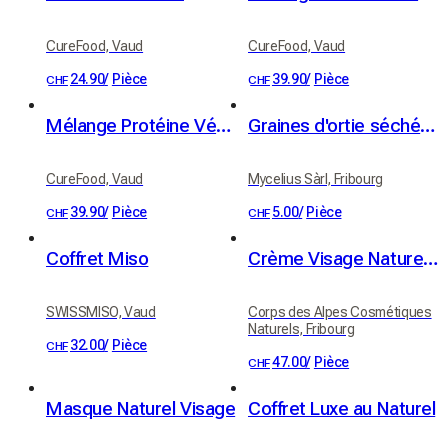
CureFood, Vaud
CureFood, Vaud
24.90
/
Pièce
39.90
/
Pièce
CHF
CHF
Mélange Protéine Végétale Cannelle
Graines d'ortie séchées (20g)
CureFood, Vaud
Mycelius Sàrl, Fribourg
39.90
/
Pièce
5.00
/
Pièce
CHF
CHF
Coffret Miso
Crème Visage Naturelle Fleur d'Immortelle
SWISSMISO, Vaud
Corps des Alpes Cosmétiques
Naturels, Fribourg
32.00
/
Pièce
CHF
47.00
/
Pièce
CHF
Masque Naturel Visage
Coffret Luxe au Naturel