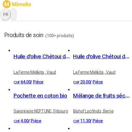
FR
Produits de soin
(100+ produits)
Huile d'olive Chétoui du Domaine de Béja (Tunisie) - 1 litre
Huile d'olive Chétoui du Domaine de Béja (Tunisie) - 250 ml
La Ferme Melikita , Vaud
La Ferme Melikita , Vaud
64.00
/
Pièce
20.00
/
Pièce
CHF
CHF
Pochette en coton bio
Mélange de fruits séchés bio 100 g
Savonnerie NEPTUNE, Fribourg
Biohof Lochholz, Berne
4.00
/
Pièce
11.30
/
Pièce
CHF
CHF