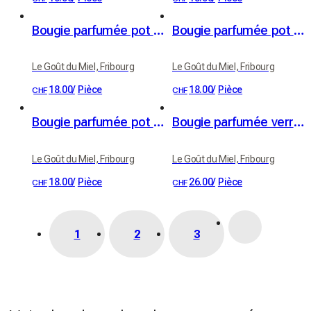
Bougie parfumée pot céramique "Infusion Dorée"
Bougie parfumée pot céramique "Vent des Cimes"
Le Goût du Miel, Fribourg
Le Goût du Miel, Fribourg
18.00
/
Pièce
18.00
/
Pièce
CHF
CHF
Bougie parfumée pot céramique "Entre crème et ciel"
Bougie parfumée verrine "Hymne au Verger"
Le Goût du Miel, Fribourg
Le Goût du Miel, Fribourg
18.00
/
Pièce
26.00
/
Pièce
CHF
CHF
1
2
3