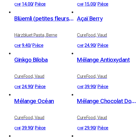
14.00
/
Pièce
15.00
/
Pièce
CHF
CHF
Blüemli (petites fleurs) de blé dur bio au safran (250 g)
Açaï Berry
Härzbluet Pasta, Berne
CureFood, Vaud
9.40
/
Pièce
24.90
/
Pièce
CHF
CHF
Ginkgo Biloba
Mélange Antioxydant
CureFood, Vaud
CureFood, Vaud
24.90
/
Pièce
39.90
/
Pièce
CHF
CHF
Mélange Océan
Mélange Chocolat Doux Rêve
CureFood, Vaud
CureFood, Vaud
39.90
/
Pièce
29.90
/
Pièce
CHF
CHF