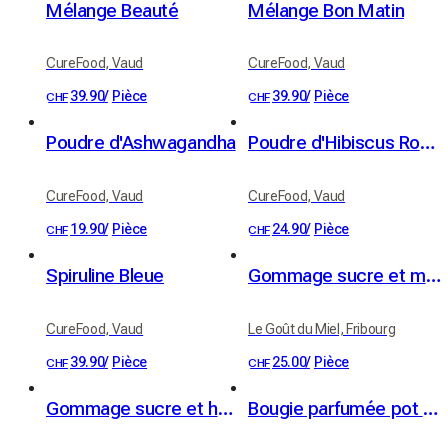
Mélange Beauté
Mélange Bon Matin
CureFood, Vaud
CureFood, Vaud
39.90
/
Pièce
39.90
/
Pièce
CHF
CHF
Poudre d'Ashwagandha
Poudre d'Hibiscus Rouge
CureFood, Vaud
CureFood, Vaud
19.90
/
Pièce
24.90
/
Pièce
CHF
CHF
Spiruline Bleue
Gommage sucre et miel de nos ruchers - parfum miel-citron
CureFood, Vaud
Le Goût du Miel, Fribourg
39.90
/
Pièce
25.00
/
Pièce
CHF
CHF
Gommage sucre et huile de noyau d’abricot BIO - parfum abricot
Bougie parfumée pot céramique Parfum Lune de Miel