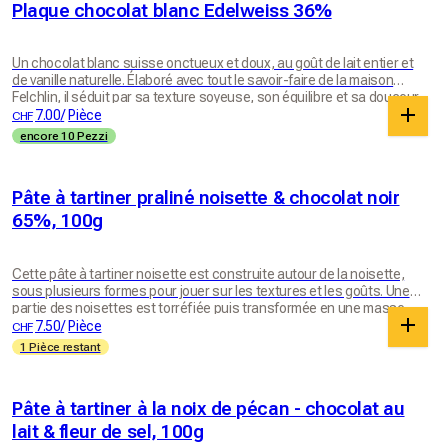
Plaque chocolat blanc Edelweiss 36%
Un chocolat blanc suisse onctueux et doux, au goût de lait entier et
de vanille naturelle. Élaboré avec tout le savoir-faire de la maison
Felchlin, il séduit par sa texture soyeuse, son équilibre et sa douceur,
sans jamais être trop sucré. Un petit plaisir tendre, à savourer sans
7.00
/
Pièce
CHF
raison… ou pour toutes les bonnes raisons. Plaque de 100gr
encore 10 Pezzi
Pâte à tartiner praliné noisette & chocolat noir
65%, 100g
Cette pâte à tartiner noisette est construite autour de la noisette,
sous plusieurs formes pour jouer sur les textures et les goûts. Une
partie des noisettes est torréfiée puis transformée en une masse
praliné onctueuse, tandis que l’autre est simplement travaillée pour
7.50
/
Pièce
CHF
garder une présence plus brute et aromatique. Ces deux
1 Pièce restant
expressions de la noisette sont ensuite assemblées et mixées avec
du chocolat noir Grenada 65% de Felchlin, qui apporte profondeur,
intensité et équilibre. Le tout est travaillé jusqu’à obtenir une texture
Pâte à tartiner à la noix de pécan - chocolat au
lisse mais vivante, riche et généreuse. Le résultat est une pâte à
tartiner où la noisette reste au centre, dans toute sa complexité : à la
lait & fleur de sel, 100g
fois fondante, naturelle et profondément gourmande. Idéal pour ces