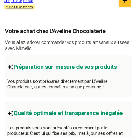
équilibre entre douceur, amertume et intensité. Un plaisir chocolaté à
10.50
/
Pièce
CHF
savourer à tout moment.
2 Pezzi restants
Votre achat chez L'Aveline Chocolaterie
Vous allez adorer commander vos produits artisanaux suisses
avec Mimelis.
Préparation sur-mesure de vos produits
Vos produits sont préparés directement par L'Aveline
Chocolaterie, qui les connaît mieux que personne !
Qualité optimale et transparence inégalée
Les produits vous sont présentés directement par le
producteur. C’est lui qui fixe ses prix, met à jour ses offres et