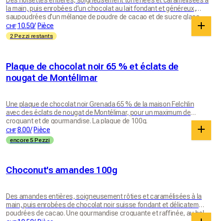
Des noisettes entières, soigneusement torréfiées et caramélisées à
et intense à la fois, où la pécan reste au centre et s'exprime
la main, puis enrobées d’un chocolat au lait fondant et généreux,
pleinement, du début à la fin. Elle est conditionnée dans un pot en
saupoudrées d’un mélange de poudre de cacao et de sucre glace.
verre fabriqué en Suisse par la maison Müller + Krempel SA, d'un
Une gourmandise irrésistible, à la fois croquante et onctueuse.
10.50
/
Pièce
CHF
poids d'environ 60 g.
2 Pezzi restants
Plaque de chocolat noir 65 % et éclats de
nougat de Montélimar
Une plaque de chocolat noir Grenada 65 % de la maison Felchlin
avec des éclats de nougat de Montélimar, pour un maximum de
croquant et de gourmandise. La plaque de 100g.
8.00
/
Pièce
CHF
encore 5 Pezzi
Choconut's amandes 100g
Des amandes entières, soigneusement rôties et caramélisées à la
main, puis enrobées de chocolat noir suisse fondant et délicatement
poudrées de cacao. Une gourmandise croquante et raffinée, au bel