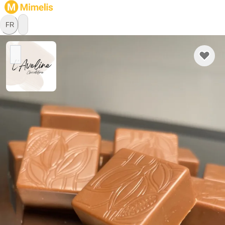
FR
L'Aveline Chocolaterie
Chocolatier
1541 Bussy FR, Fribourg
Bonjour ✨

Depuis toute petite, j’ai toujours été attirée par l’univers du 
sucré : pâtisseries, glaces, confiseries… C’est donc tout 
naturellement que je me suis dirigée vers un CFC de 
pâtissière-confiseuse, avec à l’origine une préférence pour 
En savoir plus
la pâtisserie. Et puis, au fil des années et des expériences, 
c’est finalement le chocolat qui a pris de plus en plus de 
place dans mon quotidien. Un peu par hasard, un peu par 
Retrait
Livraison