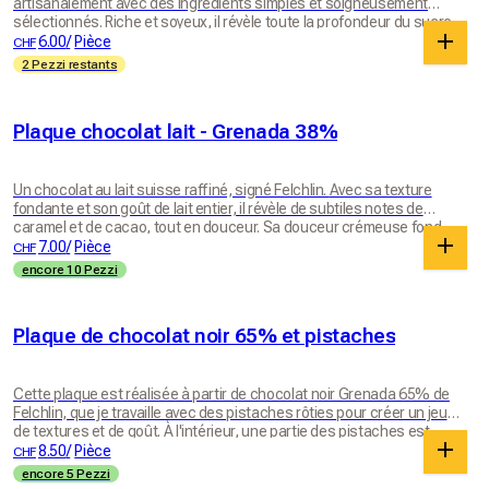
artisanalement avec des ingrédients simples et soigneusement
sélectionnés. Riche et soyeux, il révèle toute la profondeur du sucre
caramélisé. Sur du pain perdu encore tiède, pour votre latte
6.00
/
Pièce
CHF
macchiato, pour accompagner une coupe de glace ou simplement à
2 Pezzi restants
la cuillère, chaque bouchée est un vrai moment de douceur. Ce
délicieux caramel est conditionné dans un pot en verre fabriqué en
Suisse par la maison Müller + Krempel SA et pèse 100gr.
Plaque chocolat lait - Grenada 38%
Un chocolat au lait suisse raffiné, signé Felchlin. Avec sa texture
fondante et son goût de lait entier, il révèle de subtiles notes de
caramel et de cacao, tout en douceur. Sa douceur crémeuse fond
délicatement en bouche, offrant un vrai moment de plaisir chocolaté.
7.00
/
Pièce
CHF
Un chocolat gourmand et équilibré, à savourer à tout moment.
encore 10 Pezzi
Plaque de chocolat noir 65% et pistaches
Cette plaque est réalisée à partir de chocolat noir Grenada 65% de
Felchlin, que je travaille avec des pistaches rôties pour créer un jeu
de textures et de goût. À l'intérieur, une partie des pistaches est
finement mixée pour apporter du fondant et une saveur plus
8.50
/
Pièce
CHF
intégrée. À l'extérieur, des demi-pistaches viennent apporter du
encore 5 Pezzi
croquant et du relief à chaque morceau. L'ensemble donne une