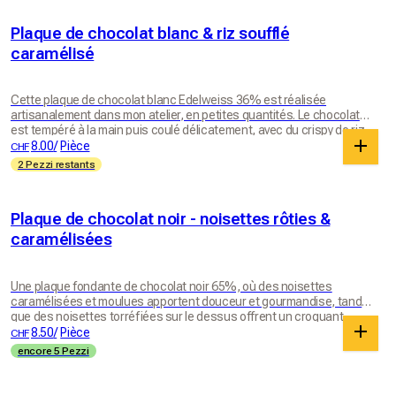
Plaque de chocolat blanc & riz soufflé
caramélisé
Cette plaque de chocolat blanc Edelweiss 36% est réalisée
artisanalement dans mon atelier, en petites quantités. Le chocolat
est tempéré à la main puis coulé délicatement, avec du crispy de riz
soufflé caramélisé incorporé directement dans la plaque ainsi qu’en
8.00
/
Pièce
CHF
finition pour encore plus de croquant. Avec ses notes douces de lait
2 Pezzi restants
entier et de vanille naturelle, ce chocolat blanc reste équilibré et peu
sucré, loin des chocolats blancs industriels souvent trop riches en
sucre. À chaque morceau, on retrouve le fondant du chocolat blanc
Plaque de chocolat noir - noisettes rôties &
accompagné d’une vraie texture crunchy et légèrement caramélisée.
Une plaque réconfortante, généreuse et terriblement gourmande.
caramélisées
Une plaque fondante de chocolat noir 65%, où des noisettes
caramélisées et moulues apportent douceur et gourmandise, tandis
que des noisettes torréfiées sur le dessus offrent un croquant
irrésistible. À goûter absolument.
8.50
/
Pièce
CHF
encore 5 Pezzi