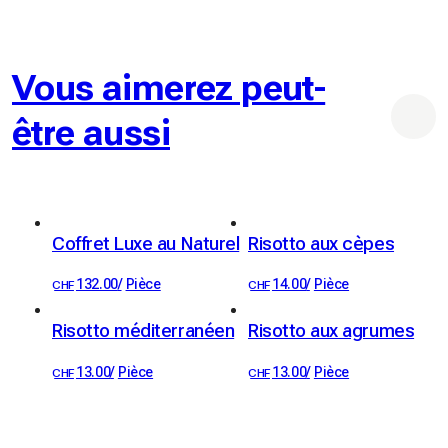
◆Miso-truffe : soupe miso instantanée fait-maison, il ne 
vous suffit plus que de l'eau chaude
Vous aimerez peut-
être aussi
Coffret Luxe au Naturel
Risotto aux cèpes
132.00
/
Pièce
14.00
/
Pièce
CHF
CHF
Risotto méditerranéen
Risotto aux agrumes
13.00
/
Pièce
13.00
/
Pièce
CHF
CHF