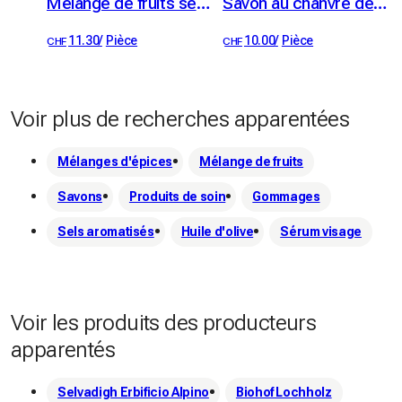
Mélange de fruits séchés bio 100 g
Savon au chanvre de Dizy - bio
changer nos habitudes. CureFood s'engage de trouver des 
11.30
/
Pièce
10.00
/
Pièce
CHF
CHF
ingrédients 100% purs, naturels et de haute qualité pour 
créer une gamme de produits dont nous-mêmes et nos 
clients pouvons être fiers.
Voir plus de recherches apparentées
Mélanges d'épices
Mélange de fruits
Savons
Produits de soin
Gommages
Sels aromatisés
Huile d'olive
Sérum visage
Voir les produits des producteurs
apparentés
Selvadigh Erbificio Alpino
Biohof Lochholz