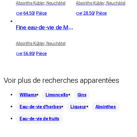
Absinthe Kübler, Neuchâtel
Absinthe Kübler, Neuchâtel
64.50
/
Pièce
28.50
/
Pièce
CHF
CHF
Fine eau-de-vie de Mirabelle Kübler 41% vol. 50cl
Absinthe Kübler, Neuchâtel
56.80
/
Pièce
CHF
Voir plus de recherches apparentées
Williams
Limoncello
Gins
Eau-de-vie d'herbes
Liqueur
Absinthes
Eau-de-vie de fruits