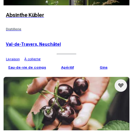
Absinthe Kübler
Distillerie
Val-de-Travers, Neuchâtel
Livraison
À collecter
Eau-de-vie de coings
Apéritif
Gins
E