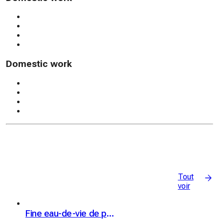
Domestic work
Tout
voir
Fine eau-de-vie de poire Williams Kübler 42% vol. 50cl