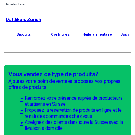
Producteur
Dättlikon, Zurich
Biscuits
Confitures
Huile alimentaire
Jus de
Vous vendez ce type de produits?
Ajoutez votre point de vente et proposez vos propres
offres de produits
Renforcez votre présence auprès de producteurs
et artisans en Suisse
Proposez la réservation de produits en ligne et le
retrait des commandes chez vous
Atteignez des clients dans toute la Suisse avec la
livraison à domicile