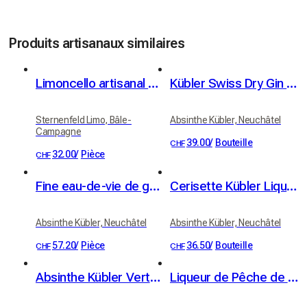
Produits artisanaux similaires
Limoncello artisanal suisse 50cl
Kübler Swiss Dry Gin 46% vol. 50cl
Sternenfeld Limo, Bâle-
Absinthe Kübler, Neuchâtel
Campagne
39.00
/
Bouteille
CHF
32.00
/
Pièce
CHF
Fine eau-de-vie de gentiane Kübler 46% vol. 50cl
Cerisette Kübler Liqueur de Cerises 34% vol. 50cl
Absinthe Kübler, Neuchâtel
Absinthe Kübler, Neuchâtel
57.20
/
Pièce
36.50
/
Bouteille
CHF
CHF
Absinthe Kübler Verte Suisse 72% vol. 50cl
Liqueur de Pêche de Vigne Kübler 18% vol. 50cl