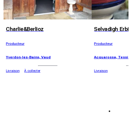
Charlie&Berlioz
Selvadigh Erbif
Producteur
Producteur
Yverdon-les-Bains, Vaud
Acquarossa, Tessin
Livraison
À collecter
Livraison
Semaine du 🌮🌮
Semai
Offre exclusive 🧡
Offre ex