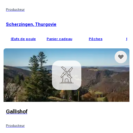
Producteur
Scherzingen, Thurgovie
Œufs de poule
Panier cadeau
Pêches
Poi
Gallishof
Producteur