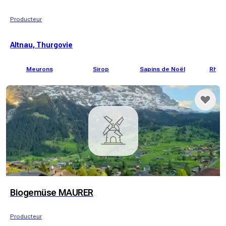
Producteur
Altnau, Thurgovie
Meurons
Sirop
Sapins de Noël
Rhub
Biogemüse MAURER
Producteur