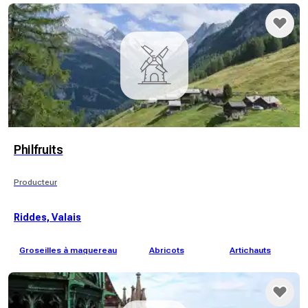
Philfruits
Producteur
Riddes, Valais
Groseilles à maquereau
Abricots
Artichauts