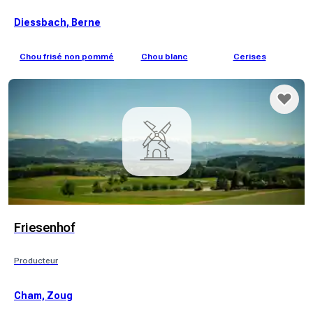
Diessbach, Berne
Chou frisé non pommé
Chou blanc
Cerises
C
Friesenhof
Producteur
Cham, Zoug