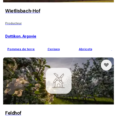
Wietlisbach-Hof
Producteur
Dottikon, Argovie
Pommes de terre
Cerises
Abricots
Fra
Feldhof