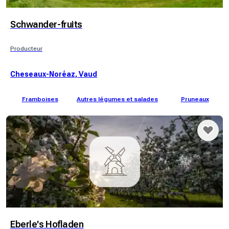
Schwander-fruits
Producteur
Cheseaux-Noréaz, Vaud
Framboises
Autres légumes et salades
Pruneaux
Eberle's Hofladen