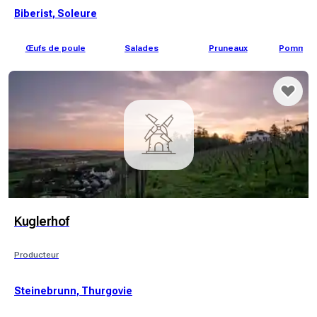
Biberist, Soleure
Œufs de poule
Salades
Pruneaux
Pommes 
Kuglerhof
Producteur
Steinebrunn, Thurgovie