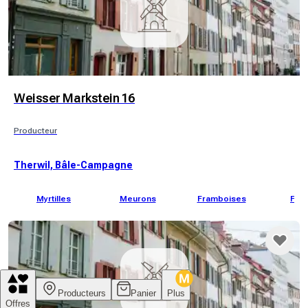
Weisser Markstein 16
Producteur
Therwil, Bâle-Campagne
Myrtilles
Meurons
Framboises
Frai
Producteurs
Panier
Plus
Offres