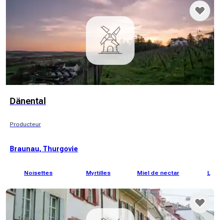
Dänental
Producteur
Braunau, Thurgovie
Noisettes
Myrtilles
Miel de nectar
Liqu