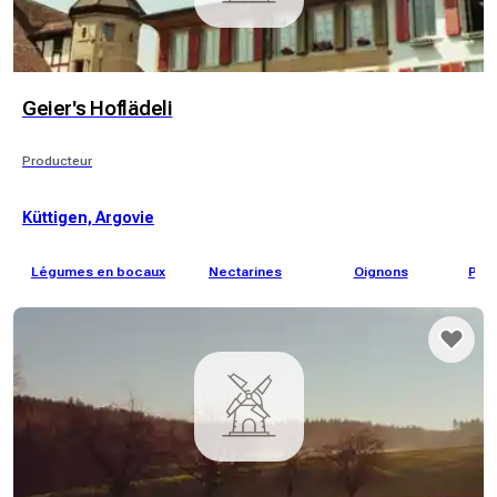
Geier's Hoflädeli
Producteur
Küttigen, Argovie
Légumes en bocaux
Nectarines
Oignons
Pan