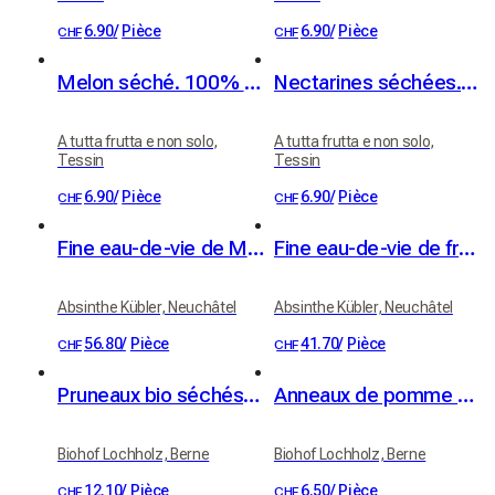
6.90
/
Pièce
6.90
/
Pièce
CHF
CHF
Melon séché. 100% fruit
Nectarines séchées. 100% fruit
A tutta frutta e non solo,
A tutta frutta e non solo,
Tessin
Tessin
6.90
/
Pièce
6.90
/
Pièce
CHF
CHF
Fine eau-de-vie de Mirabelle Kübler 41% vol. 50cl
Fine eau-de-vie de framboise Kübler 41% vol. 50cl
Absinthe Kübler, Neuchâtel
Absinthe Kübler, Neuchâtel
56.80
/
Pièce
41.70
/
Pièce
CHF
CHF
Pruneaux bio séchés de vergers haute-tige 100g
Anneaux de pomme bio Apfelringli haute-tige 60 g
Biohof Lochholz, Berne
Biohof Lochholz, Berne
12.10
/
Pièce
6.50
/
Pièce
CHF
CHF