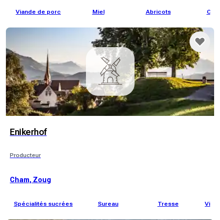
Viande de porc
Miel
Abricots
Ceri
Enikerhof
Producteur
Cham, Zoug
Spécialités sucrées
Sureau
Tresse
Vian