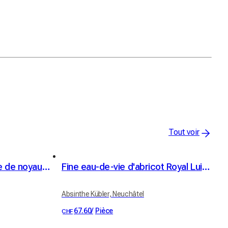
Tout voir
Gommage sucre et huile de noyau d’abricot BIO - parfum abricot
Fine eau-de-vie d'abricot Royal Luizet Kübler 42% vol. 50cl
Absinthe Kübler, Neuchâtel
67.60
/
Pièce
CHF