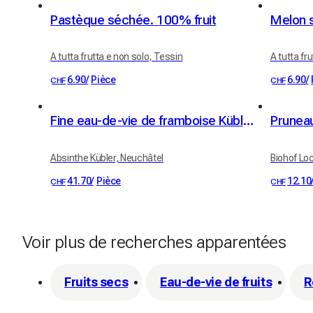
Pastèque séchée. 100% fruit
Melon s
A tutta frutta e non solo, Tessin
A tutta fr
6.90
/
Pièce
6.90
/
CHF
CHF
Fine eau-de-vie de framboise Kübler 41% vol. 50cl
Absinthe Kübler, Neuchâtel
Biohof Lo
41.70
/
Pièce
12.10
CHF
CHF
Voir plus de recherches apparentées
Fruits secs
Eau-de-vie de fruits
R