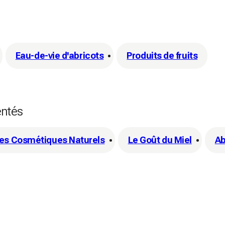
Eau-de-vie d'abricots
Produits de fruits
entés
pes Cosmétiques Naturels
Le Goût du Miel
Ab