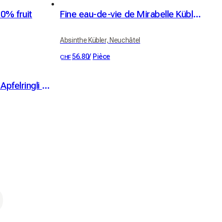
0% fruit
Fine eau-de-vie de Mirabelle Kübler 41% vol. 50cl
Absinthe Kübler, Neuchâtel
56.80
/
Pièce
CHF
Anneaux de pomme bio Apfelringli haute-tige 60 g