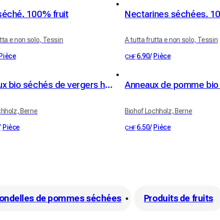
éché. 100% fruit
Nectarines séchées. 10
utta e non solo, Tessin
A tutta frutta e non solo, Tessin
Pièce
6.90
/
Pièce
CHF
Pruneaux bio séchés de vergers haute-tige 100g
chholz, Berne
Biohof Lochholz, Berne
/
Pièce
6.50
/
Pièce
CHF
ondelles de pommes séchées
Produits de fruits