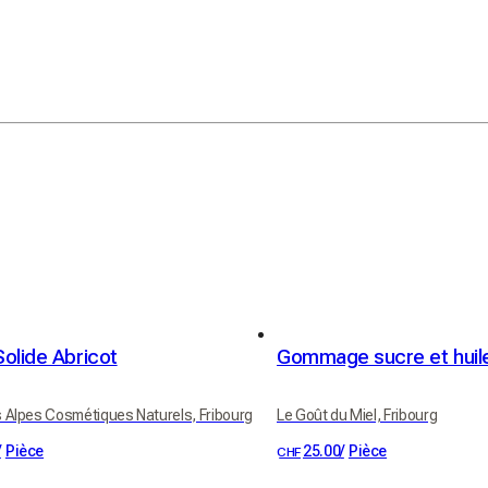
olide Abricot
 Alpes Cosmétiques Naturels, Fribourg
Le Goût du Miel, Fribourg
/
Pièce
25.00
/
Pièce
CHF