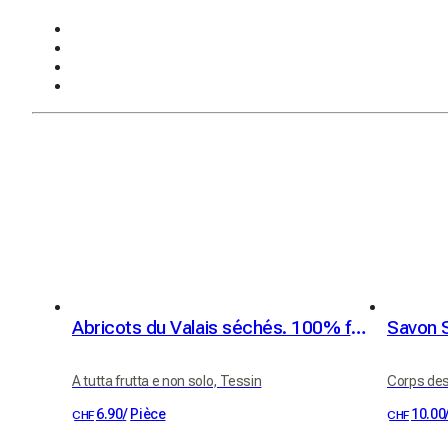
Abricots du Valais séchés. 100% fruit
Savon S
A tutta frutta e non solo, Tessin
Corps des
6.90
/
Pièce
10.00
CHF
CHF