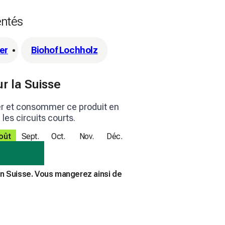
entés
er
Biohof Lochholz
ur la Suisse
er et consommer ce produit en
es circuits courts.
oût
Sept.
Oct.
Nov.
Déc.
en Suisse. Vous mangerez ainsi de