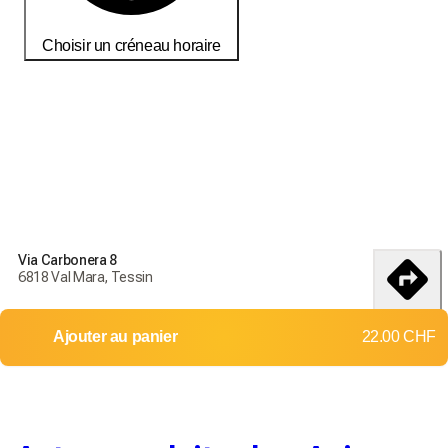
Choisir un créneau horaire
Commandez aujourd'hui pour recevoir vos produits d'ici le
18-25
débembre
Conditions de livraisons et de retour
Via Carbonera 8
Commandez aujourd'hui pour recevoir vos produits d'ici le
6818 Val Mara, Tessin
18-25 débembre
itinéraire
Livraison dans toute la Suisse
Ajouter au panier
22.00 CHF
Retours et échanges non acceptés
Frais d'envoi:
Jusqu'à 1 kg
Jusqu'à 4 kg
12.00 CHF
15.00 CHF