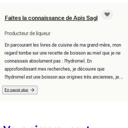
Faites la connaissance de Apis Sagl
Producteur de liqueur
En parcourant les livres de cuisine de ma grand-mère, mon 
regard tombe sur une recette de boisson au miel que je ne 
connaissais absolument pas : l'hydromel. En 
approfondissant mes recherches, je découvre que 
l'hydromel est une boisson aux origines très anciennes, je 
me lance avec enthousiasme dans la préparation, en 
En savoir plus
apportant quelques petites modifications à la recette 
originale pour utiliser des matières premières locales. C'est 
ainsi que je reçois mon premier hydromel maison ! 
L'hydromel se distingue non seulement comme un excellent 
digestif mais aussi par ses multiples utilisations comme 