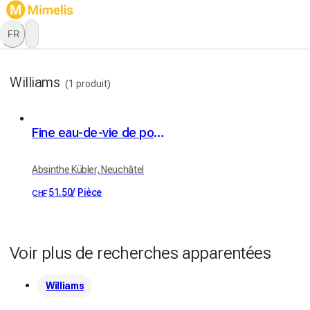
FR
Williams
(1 produit)
Fine eau-de-vie de poire Williams Kübler 42% vol. 50cl
Absinthe Kübler, Neuchâtel
51.50
/
Pièce
CHF
Voir plus de recherches apparentées
Williams