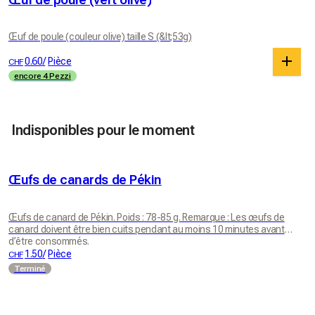
Œuf de poule (couleur olive) taille S (&lt;53g)
0.60
/
Pièce
CHF
encore 4 Pezzi
Indisponibles pour le moment
Œufs de canards de Pékin
Œufs de canard de Pékin. Poids : 78-85 g. Remarque : Les œufs de
canard doivent être bien cuits pendant au moins 10 minutes avant
d’être consommés.
1.50
/
Pièce
CHF
Terminé