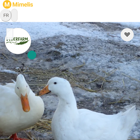
FR
Federfarm
Ferme
1794 Murten, Fribourg
Ici, à Salvenach, le bonheur n'est pas réservé aux animaux : 
avec soin, attention et respect, nous produisons des œufs 
frais de canard et de poule, ainsi que du miel – entièrement 
naturel, sans produits chimiques ni antibiotiques. Des 
produits régionaux, authentiques et tout simplement 
En savoir plus
délicieux ! Vous constaterez la différence très vite.
Retrait
Livraison