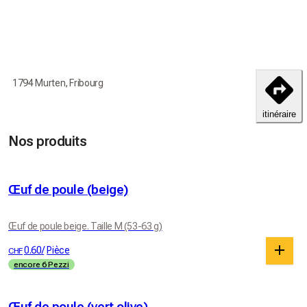
1794 Murten, Fribourg
itinéraire
Nos produits
Œuf de poule (beige)
Œuf de poule beige. Taille M (53-63 g)
0.60
/
Pièce
CHF
encore 6 Pezzi
Œuf de poule (vert olive)