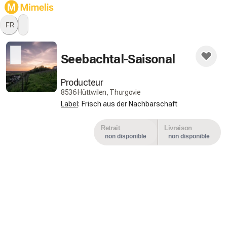
FR
Restez à l'affût, ce producteur
ne propose par encore de
Seebachtal-Saisonal
produits.
Producteur
8536 Hüttwilen, Thurgovie
Label
:
Frisch aus der Nachbarschaft
Retrait
Livraison
non disponible
non disponible