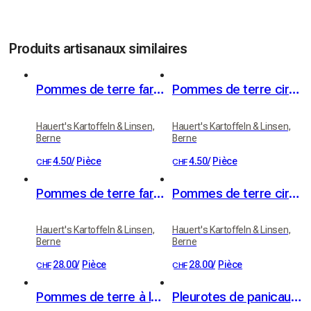
Produits artisanaux similaires
Pommes de terre farineuses (variété Victoria)
Pommes de terre cireuses (variété Erika)
Hauert's Kartoffeln & Linsen,
Hauert's Kartoffeln & Linsen,
Berne
Berne
4.50
/
Pièce
4.50
/
Pièce
CHF
CHF
Pommes de terre farineuses 20kg
Pommes de terre cireuses 20kg
Hauert's Kartoffeln & Linsen,
Hauert's Kartoffeln & Linsen,
Berne
Berne
28.00
/
Pièce
28.00
/
Pièce
CHF
CHF
Pommes de terre à la cire, pommes de terre à raclette 1kg
Pleurotes de panicaut (Eryngii)