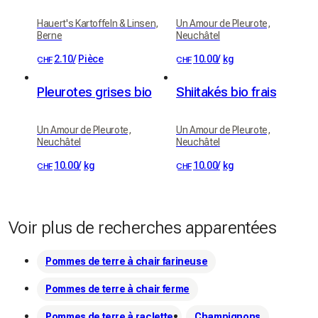
Hauert's Kartoffeln & Linsen,
Un Amour de Pleurote,
Berne
Neuchâtel
2.10
/
Pièce
10.00
/
kg
CHF
CHF
Pleurotes grises bio
Shiitakés bio frais
Un Amour de Pleurote,
Un Amour de Pleurote,
Neuchâtel
Neuchâtel
10.00
/
kg
10.00
/
kg
CHF
CHF
Voir plus de recherches apparentées
Pommes de terre à chair farineuse
Pommes de terre à chair ferme
Pommes de terre à raclette
Champignons