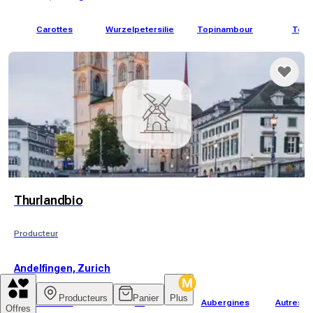
Carottes
Wurzelpetersilie
Topinambour
Toma
Thurlandbio
Producteur
Andelfingen, Zurich
Producteurs
Panier
Plus
Tomates
Ail
Aubergines
Autres l
Offres