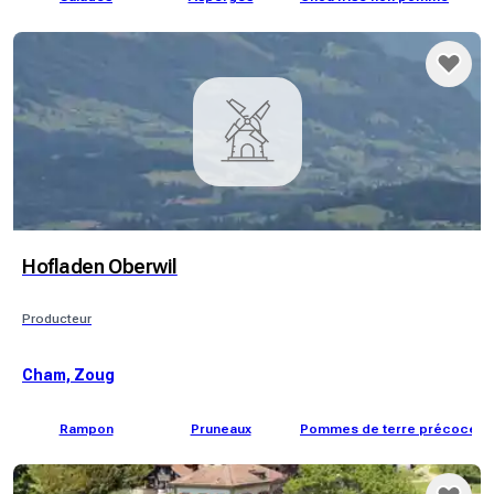
Hofladen Oberwil
Producteur
Cham, Zoug
Rampon
Pruneaux
Pommes de terre précoces