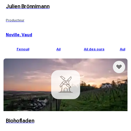
Julien Brönnimann
Producteur
Noville, Vaud
Fenouil
Ail
Ail des ours
Auber
Biohofladen