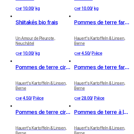
10.00
/
kg
10.00
/
kg
CHF
CHF
Shiitakés bio frais
Pommes de terre farineuses (variété Victoria)
Un Amour de Pleurote,
Hauert's Kartoffeln & Linsen,
Neuchâtel
Berne
10.00
/
kg
4.50
/
Pièce
CHF
CHF
Pommes de terre cireuses (variété Erika)
Pommes de terre farineuses 20kg
Hauert's Kartoffeln & Linsen,
Hauert's Kartoffeln & Linsen,
Berne
Berne
4.50
/
Pièce
28.00
/
Pièce
CHF
CHF
Pommes de terre cireuses 20kg
Pommes de terre à la cire, pommes de terre à raclette 1kg
Hauert's Kartoffeln & Linsen,
Hauert's Kartoffeln & Linsen,
Berne
Berne