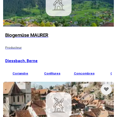
Biogemüse MAURER
Producteur
Diessbach, Berne
Coriandre
Confitures
Concombres
Coi