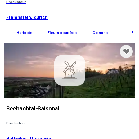
Producteur
Freienstein, Zurich
Haricots
Fleurs coupées
Oignons
Feno
Seebachtal-Saisonal
Producteur
Hüttwilen, Thurgovie