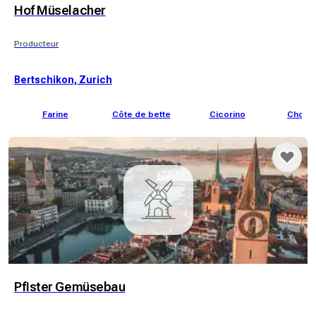
Hof Müselacher
Producteur
Bertschikon, Zurich
Farine
Côte de bette
Cicorino
Choux 
Pfister Gemüsebau