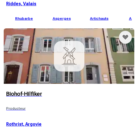
Riddes, Valais
Rhubarbe
Asperges
Artichauts
Abri
Biohof-Hilfiker
Producteur
Rothrist, Argovie