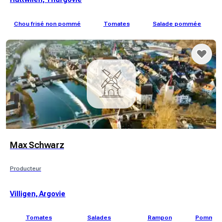
Chou frisé non pommé
Tomates
Salade pommée
Pr
Max Schwarz
Producteur
Villigen, Argovie
Tomates
Salades
Rampon
Pommes 