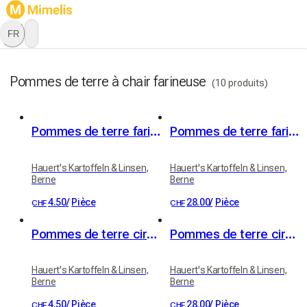
FR
Pommes de terre à chair farineuse
(10 produits)
Pommes de terre farineuses (variété Victoria)
Pommes de terre farineuses 20kg
Hauert's Kartoffeln & Linsen,
Hauert's Kartoffeln & Linsen,
Berne
Berne
4.50
/
Pièce
28.00
/
Pièce
CHF
CHF
Pommes de terre cireuses (variété Erika)
Pommes de terre cireuses 20kg
Hauert's Kartoffeln & Linsen,
Hauert's Kartoffeln & Linsen,
Berne
Berne
4.50
/
Pièce
28.00
/
Pièce
CHF
CHF