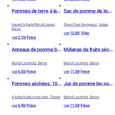
Pommes de terre à la cire, pommes de terre à raclette 1kg
Sac de pomme de terre
Hauert's Kartoffeln & Linsen,
Shop Chez Borgeaud , Valais
Berne
12.00
/
10 kg
CHF
2.10
/
Pièce
CHF
Anneaux de pomme bio Apfelringli haute-tige 60 g
Mélange de fruits séchés bio 100 g
Biohof Lochholz, Berne
Biohof Lochholz, Berne
6.50
/
Pièce
11.30
/
Pièce
CHF
CHF
Pommes séchées. 100% fruit
Jus de pomme bio non filtré de vergers haute-tige, 3 litres
A tutta frutta e non solo, Tessin
Biohof Lochholz, Berne
6.90
/
Pièce
11.50
/
Pièce
CHF
CHF